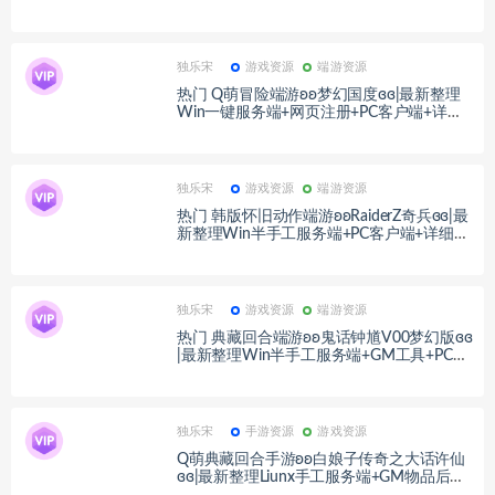
M指令教程+PC客户端+详细搭建教程
独乐宋
游戏资源
端游资源
热门 Q萌冒险端游ʚʚ梦幻国度ɞɞ|最新整理
Win一键服务端+网页注册+PC客户端+详细
搭建教程
独乐宋
游戏资源
端游资源
热门 韩版怀旧动作端游ʚʚRaiderZ奇兵ɞɞ|最
新整理Win半手工服务端+PC客户端+详细搭
建教程
独乐宋
游戏资源
端游资源
热门 典藏回合端游ʚʚ鬼话钟馗V00梦幻版ɞɞ
|最新整理Win半手工服务端+GM工具+PC客
户端+详细搭建教程
独乐宋
手游资源
游戏资源
Q萌典藏回合手游ʚʚ白娘子传奇之大话许仙
ɞɞ|最新整理Liunx手工服务端+GM物品后台
+安卓+详细搭建教程