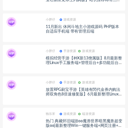
元动漫卡通卡牌回合手游-最新打包Linux服
务端源码视频架设教程-自定义英雄-自定义
符文-开放多区-开放跨服-多功能GM网页授
权后台-安卓版本！
小胖仔
游戏资源
11月新出 休闲斗地主小游戏源码 PHP版本
自适应手机端 带有管理后端
小胖仔
手游资源
游戏资源
模拟经营手游【种X新13僚属版】8月最新整
理Linux手工服务端+管理后台+多功能后台+
GM授权后台+安卓苹果双端+详细搭建教程
小胖仔
手游资源
游戏资源
放置RPG刷宝手游【英雄有閃代金券内购法
师双角色8倍速修复版】6月最新整理Linux
手工服务端+本地注册+加解密工具+管理后
台+代理后台+CDK授权后台+安卓苹果双端
+详细搭建教程+视频教程
独乐宋
游戏资源
端游资源
热门 典藏怀旧端游ʚʚ魔兽世界暗黑魔兽超变
版ɞɞ|最新整理Win一键服务端+网页注册+G