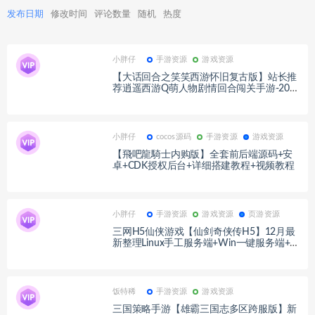
发布日期
修改时间
评论数量
随机
热度
小胖仔
手游资源
游戏资源
【大话回合之笑笑西游怀旧复古版】站长推
荐逍遥西游Q萌人物剧情回合闯关手游-2023
年5月13日全新打包Linux服务端源码视频架
设教程-多功能GM网页后台工具！
小胖仔
cocos源码
手游资源
游戏资源
【飛吧龍騎士内购版】全套前后端源码+安
卓+CDK授权后台+详细搭建教程+视频教程
小胖仔
手游资源
游戏资源
页游资源
三网H5仙侠游戏【仙剑奇侠传H5】12月最
新整理Linux手工服务端+Win一键服务端+解
压即玩+简易安卓客户端+详细搭建教程
饭特稀
手游资源
游戏资源
三国策略手游【雄霸三国志多区跨服版】新