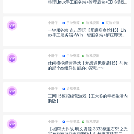
整理Linux手工服务端+管理后台+CDK授权
后台+安卓+详细搭建教程+视频教程
小胖仔
手游资源
游戏资源
页游资源
一键服务端 点击即玩【肥啾瘦身馆H5】Lin
ux手工服务端+Win一键服务端+解压即玩
+简易安卓客户端+详细搭建教程
小胖仔
手游资源
游戏资源
休闲模拟经营游戏【梦想遇见童话H5】与你
的那个她组件甜甜的小家吧~~~
小胖仔
游戏资源
三网H5模拟经营游戏【王大爷的幸福生活内
购版】
小胖仔
手游资源
游戏资源
【·姬狩大作战-明文资源-3333级宝石SS之光
宝石新应龙罪王内购版】站长推荐稀有二次