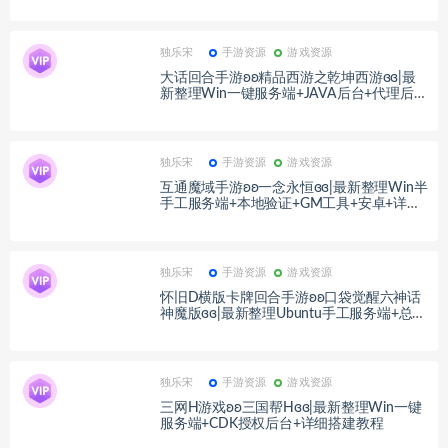
独乐宋
手游资源
游戏资源
大话回合手游ʚʚ精品西游之乾坤西游ɞɞ|最
新整理Win一键服务端+JAVA后台+代理后台
+安卓+详细搭建教程
独乐宋
手游资源
游戏资源
互通魔域手游ʚʚ一念永恒ɞɞ|最新整理Win半
手工服务端+本地验证+GM工具+安卓+详细
搭建教程+视频教程
独乐宋
手游资源
游戏资源
怀旧D横版卡牌回合手游ʚʚ口袋觉醒六神话
神魔版ɞɞ|最新整理Ubuntu手工服务端+总后
台+GM授权后台+安卓苹果双端+详细搭建教
程
独乐宋
手游资源
游戏资源
三网H游戏ʚʚ三国帮Hɞɞ|最新整理Win一键
服务端+CDK授权后台+详细搭建教程