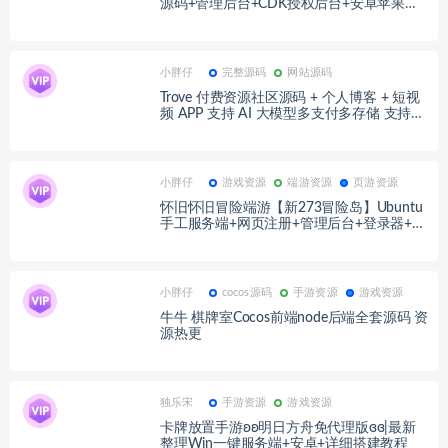
源码+管理后台+CDK授权后台+安卓苹果双
端+详细搭建教程+视频教程
小胖仔
完整源码
网站源码
Trove 付费资源社区源码 + 个人博客 + 短视
频 APP 支持 AI 大模型多支付多存储 支持发
布为H5/安卓/苹果/小程序，后端采用今天
刚发布的RuleApiV2的Pro体验版，可以帮助
您快速搭建自己的个人博客，付费资源论
坛，短视频APP和小程序。 基于uniapp+Vue
小胖仔
游戏资源
端游资源
页游资源
3。 这里介绍下后端，Trove前端APP目前只
怀旧怀旧冒险端游【新273冒险岛】Ubuntu
调用了后端不到1/5的功能，后续还会进一
手工服务端+网页注册+管理后台+登录器+P
步测试和同步。 因为前端是开源的，各位也
C客户端+详细搭建教程冒险三网H5游戏
可以自行二开。 【后端特色功能】 一、支
【枫叶冒险岛】整理Linux手工服务端+管理
持接入ChatGPT和通义千问大模型，内置AI
后台+详细搭建教程 #2
助手，并支持接入阿里百炼模型库所有AI大
语言模型。 二、支持大文件分片上传，md5
小胖仔
cocos源码
手游资源
游戏资源
校验，重复文件免流量上传。 三、支持6个
牛牛 棋牌室Cocos前端node后端全套源码 资
存储渠道（cos/oss/七牛/s3/本地/远程FT
源热更
P），5个支付渠道（支付宝/微信/卡密/易支
付/Apple pay），4个登录渠道（QQ/微信/
Apple/微博）。 四、集成了图片本地缓存压
缩和后端压缩，节约流量，拓展性强（市面
上没几个程序有）。 五、支持编译为安卓原
独乐宋
手游资源
游戏资源
生、苹果原生、H5、小程序，并可协助打包
卡牌放置手游ʚʚ明日方舟免代理版ɞɞ|最新
IOS免签和Windows桌面端。 六、长达5年
整理Win一键服务端+安卓+详细搭建教程