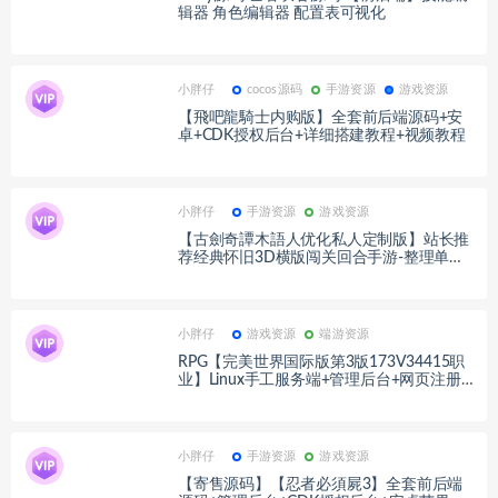
辑器 角色编辑器 配置表可视化
小胖仔
cocos源码
手游资源
游戏资源
【飛吧龍騎士内购版】全套前后端源码+安
卓+CDK授权后台+详细搭建教程+视频教程
小胖仔
手游资源
游戏资源
【古劍奇譚木語人优化私人定制版】站长推
荐经典怀旧3D横版闯关回合手游-整理单机
一键即玩镜像端-打包Linux服务端源码视频
架设教程-全管理后台-多功能CDK授权后台-
安卓苹果IOS双端版本！
小胖仔
游戏资源
端游资源
RPG【完美世界国际版第3版173V34415职
业】Linux手工服务端+管理后台+网页注册+
GM工具+详细搭建教程
小胖仔
手游资源
游戏资源
【寄售源码】【忍者必須屍3】全套前后端