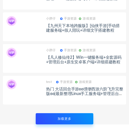
运营维护，包含缓存机制、安全机制、内容
安全审查等，可承受高并发、抗机器注册，
已经在众多客户得到验证。
小胖仔
手游资源
游戏资源
【九州天下本地跨服版】[仙侠手游]手动搭
建服务端+假人陪玩+详细文字搭建教程
小胖仔
手游资源
游戏资源
【凡人修仙传2】Win一键服务端+全套源码
+管理后台+原生安卓客户端+详细搭建教程
test
手游资源
游戏资源
热门 大话回合手游ʚʚ缥缈西游六阶飞升完整
版ɞɞ|最新整理Linux手工服务端+管理后台+
CDK授权后台+安卓苹果双端+详细搭建教程
+视频教程
加载更多