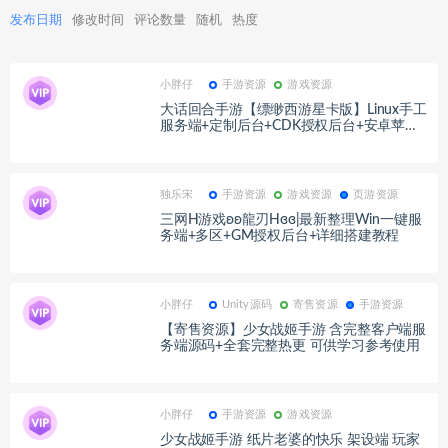
发布日期
修改时间
评论数量
随机
热度
小胖仔
手游资源
游戏资源
大话回合手游【缥缈西游星卡版】Linux手工
服务端+定制后台+CDK授权后台+安卓苹果
双端+详细搭建教程+视频教程
独乐宋
手游资源
游戏资源
页游资源
三网H游戏ʚʚ龍刃Hɞɞ|最新整理Win一键服
务端+多区+GM授权后台+详细搭建教程
小胖仔
Unity源码
寄售资源
手游资源
【寄售资源】少女战姬手游 含完整客户端服
务端源码+全套完整热更 可供学习参考使用
小胖仔
手游资源
游戏资源
少女战姬手游 纸片老婆的快乐 架设端 玩家