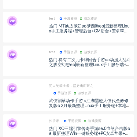
端+管理后台+GM加币授权后台+简易安卓客
户端+详细搭建教程+视频教程
test
手游资源
游戏资源
热门 MT换皮梦幻ʚʚ梦西游ɞɞ|最新整理Linu
x手工服务端+管理后台+GM后台+安卓苹果
双端+详细搭建教程+视频教程
test
手游资源
游戏资源
热门 稀有二次元卡牌回合手游ʚʚ动漫大乱斗
之腥空幻想ɞɞ|最新整理Linux手工服务端+多
区跨服+配套全物品ID+GM授权后台+安卓
+详细搭建教程+视频教程
犯大吴疆土者，盛必击而破之
手游资源
游戏资源
武侠割草动作手游 ʚ江湖墨迹大侠代金券修
复版ɞ 2月最新整理Linux手工服务端+本地注
册验证+CDK授权后台+安卓苹果双端+详细
搭建教程+视频教程
独乐宋
手游资源
游戏资源
热门 XO三端引擎传奇手游ʚʚ.0血煞合击版ɞ
ɞ|最新整理Win一键服务端+PC安卓苹果+详