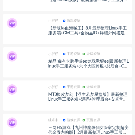
+加解密工具+管理后台+代理后台+CDK授权
后台+安卓苹果双端+详细搭建教程+视频教
程
小胖仔
游戏资源
【新版热血海贼王】8月最新整理Linux手工
服务端+GM工具+全物品ID+详细外网搭建教
程
小胖仔
手游资源
游戏资源
精品 稀有卡牌手游ʚʚ龙珠觉醒ɞɞ|最新整理L
inux手工服务端+六个大区跨服+总后台+CD
K卡密后台+安卓+详细搭建教程
小胖仔
手游资源
游戏资源
MT3换皮梦幻【浮生若梦星盘版】最新整理
Linux手工服务端+源码+管理后台+安卓苹果
双端+详细搭建教程+视频教程
独乐宋
游戏资源
页游资源
三网H5游戏【九州神魔录仙女管家定制超变
代金券内购版】2月最新整理Linux手工服务