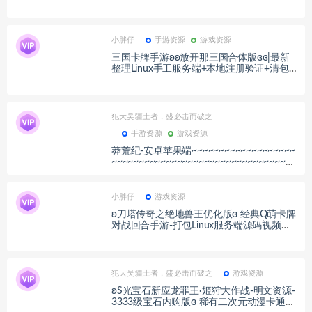
细搭建教程+视频教程
小胖仔
手游资源
游戏资源
三国卡牌手游ʚʚ放开那三国合体版ɞɞ|最新
整理Linux手工服务端+本地注册验证+清包+
GM授权后台+双端
犯大吴疆土者，盛必击而破之
手游资源
游戏资源
莽荒纪-安卓苹果端~~~~~~~~~~~~~~~~~~~
~~~~~~~~~~~~~~~~~~~~~~~~~~~~~~~~~~
~~~~~~~~
小胖仔
游戏资源
ʚ刀塔传奇之绝地兽王优化版ɞ 经典Q萌卡牌
对战回合手游-打包Linux服务端源码视频架
设教程-完整GM后台网页工具-安卓版本！
犯大吴疆土者，盛必击而破之
游戏资源
ʚS光宝石新应龙罪王·姬狩大作战-明文资源-
3333级宝石内购版ɞ 稀有二次元动漫卡通卡