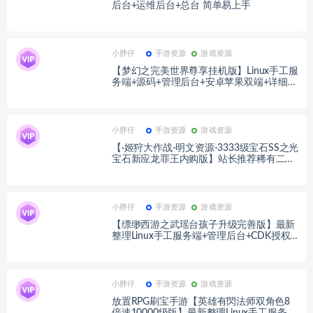
后台+运维后台+总台 简单易上手
小胖仔
手游资源
游戏资源
【梦幻之完美世界尊享挂机版】Linux手工服
务端+源码+管理后台+安卓苹果双端+详细搭
建教程+视频教程
小胖仔
手游资源
游戏资源
【·姬狩大作战-明文资源-3333级宝石SS之光
宝石新应龙罪王内购版】站长推荐稀有二次
元动漫卡通卡牌回合手游-最新打包Linux服
务端源码视频架设教程-自定义英雄-自定义
符文-开放多区-开放跨服-多功能GM网页授
权后台-安卓版本！
小胖仔
手游资源
游戏资源
【缥缈西游之武瑶台孩子升级完善版】最新
整理Linux手工服务端+管理后台+CDK授权
后台+安卓苹果双端+详细搭建教程+视频教
程
小胖仔
手游资源
游戏资源
放置RPG刷宝手游【英雄有閃法师双角色8
倍速10000级版】最新整理Linux手工服务端