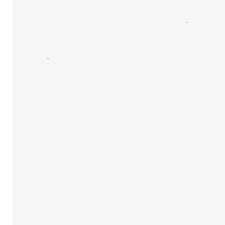
。
。
。
。
。
。