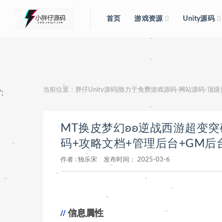
。
。
首页
游戏资源
Unity源码
。
当前位置：
胖仔Unity源码|致力于免费游戏源码-网站源码-顶
';
。
MT换皮梦幻ʚʚ逆战西游超变突破
码+攻略文档+管理后台+GM后
作者 :
独乐宋
发布时间：
2025-03-6
。
。
信息属性