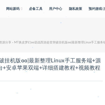
。
网站源码
必备工具
用户中心
隐私政策
预约游戏 
。
。
。
级资源分享
MT换皮梦幻ʚʚ逆战西游超变突破挂机版ɞɞ|最新整理Linux手工服务端+源
>
。
。
挂机版ɞɞ|最新整理Linux手工服务端+源
台+安卓苹果双端+详细搭建教程+视频教程
。
。
。