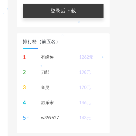
。
登录后下载
。
。
。
排行榜（前五名）
。
1
有缘🐎
1262
元
。
2
刀郎
198
元
。
。
3
鱼灵
170
元
4
独乐宋
146
元
。
。
5
w359627
143
元