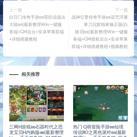
上一篇
下一篇
白日门传奇手游ʚʚ双职业战法
战神引擎传奇手游ʚʚ诅咒浮屠
大陆ɞɞ|最新整理Win一键服
寒刀沉默独家修正版[白
务端+GM后台+安卓苹果双端
猪.0]ɞɞ|最新整理Win一键服
+详细搭建教程
务端+GM授权后台+安卓苹果
双端+详细搭建教程+视频教程
相关推荐
三网H游戏ʚʚ石器时代之恐
热门 Q萌冒险手游ʚʚ仙境
龙宝贝H内购版ɞɞ|最新整理
传说RO之黑色派对ɞɞ|最新