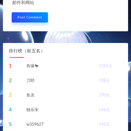
邮件和网站
排行榜（前五名）
1
有缘🐎
1262
元
2
刀郎
198
元
3
鱼灵
170
元
4
独乐宋
146
元
5
w359627
143
元