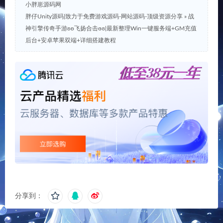
小胖崽源码网
胖仔Unity源码|致力于免费游戏源码-网站源码-顶级资源分享
»
战
神引擎传奇手游ʚʚ飞扬合击ɞɞ|最新整理Win一键服务端+GM充值
后台+安卓苹果双端+详细搭建教程
分享到：