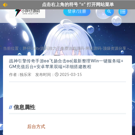
点击右上角的符号 “≡” 打开网站菜单
登录/注册
';
当前位置：
胖仔Unity源码|致力于免费游戏源码-网站源码-顶级资源分享
战
>
战神引擎传奇手游ʚʚ飞扬合击ɞɞ|最新整理Win一键服务端+
GM充值后台+安卓苹果双端+详细搭建教程
作者 :
独乐宋
发布时间：
2025-03-15
信息属性
后台方式