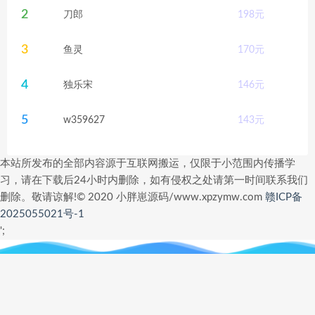
2
刀郎
198
元
3
鱼灵
170
元
4
独乐宋
146
元
5
w359627
143
元
本站所发布的全部内容源于互联网搬运，仅限于小范围内传播学
习，请在下载后24小时内删除，如有侵权之处请第一时间联系我们
删除。敬请谅解!© 2020 小胖崽源码/www.xpzymw.com
赣ICP备
2025055021号-1
';