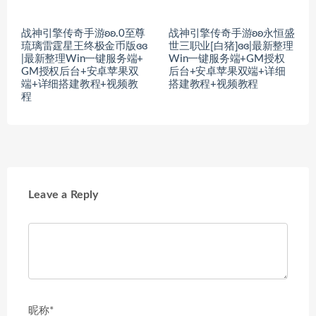
战神引擎传奇手游ʚʚ.0至尊
战神引擎传奇手游ʚʚ永恒盛
琉璃雷霆星王终极金币版ɞɞ
世三职业[白猪]ɞɞ|最新整理
|最新整理Win一键服务端+
Win一键服务端+GM授权
GM授权后台+安卓苹果双
后台+安卓苹果双端+详细
端+详细搭建教程+视频教
搭建教程+视频教程
程
Leave a Reply
昵称*