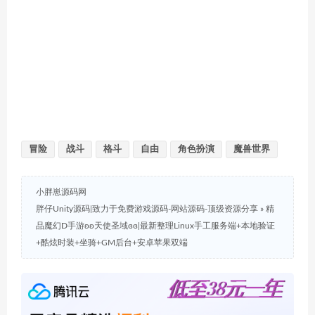
冒险
战斗
格斗
自由
角色扮演
魔兽世界
小胖崽源码网
胖仔Unity源码|致力于免费游戏源码-网站源码-顶级资源分享
»
精
品魔幻D手游ʚʚ天使圣域ɞɞ|最新整理Linux手工服务端+本地验证
+酷炫时装+坐骑+GM后台+安卓苹果双端