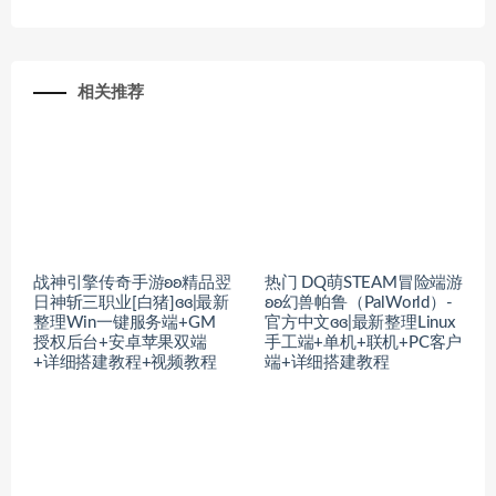
相关推荐
战神引擎传奇手游ʚʚ精品翌
热门 DQ萌STEAM冒险端游
日神斩三职业[白猪]ɞɞ|最新
ʚʚ幻兽帕鲁（PalWorld）-
整理Win一键服务端+GM
官方中文ɞɞ|最新整理Linux
授权后台+安卓苹果双端
手工端+单机+联机+PC客户
+详细搭建教程+视频教程
端+详细搭建教程