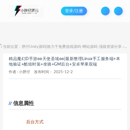
登录/注册
';
当前位置：
胖仔Unity源码|致力于免费游戏源码-网站源码-顶级资源分享
精
>
精品魔幻D手游ʚʚ天使圣域ɞɞ|最新整理Linux手工服务端+本
地验证+酷炫时装+坐骑+GM后台+安卓苹果双端
作者 :
小胖仔
发布时间：
2025-12-2
信息属性
后台方式