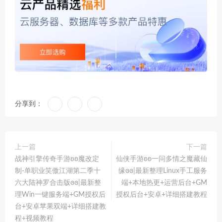
分享到：
上一篇
下一篇
战神引擎传奇手游ʚʚ魔改定
仙侠手游ʚʚ一问多情之魔藏仙
制-单职业笑傲江湖第二季十
缘ɞɞ|最新整理Linux手工服务
六大陆神罗合击版ɞɞ|最新整
端+本地热更+运营后台+GM
理Win一键服务端+GM授权后
授权后台+安卓+详细搭建教程
台+安卓苹果双端+详细搭建教
程+视频教程