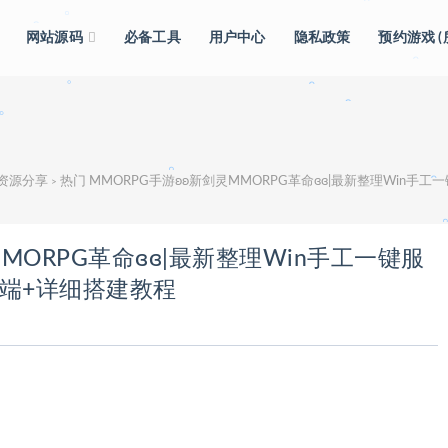
。
。
。
网站源码
必备工具
用户中心
隐私政策
预约游戏 
。
。
。
。
级资源分享
热门 MMORPG手游ʚʚ新剑灵MMORPG革命ɞɞ|最新整理Win
>
。
MMORPG革命ɞɞ|最新整理Win手工一键服
双端+详细搭建教程