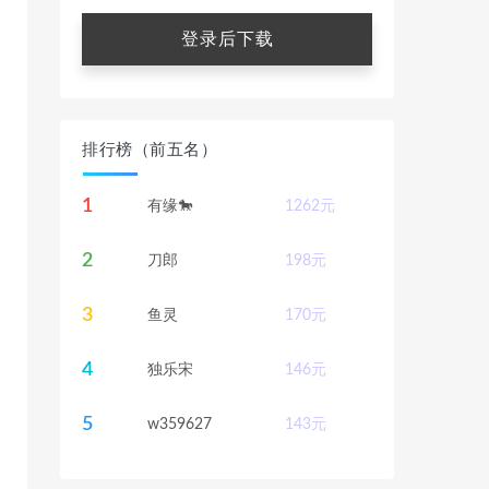
登录后下载
排行榜（前五名）
1
有缘🐎
1262
元
2
刀郎
198
元
3
鱼灵
170
元
4
独乐宋
146
元
5
w359627
143
元