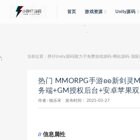
。
首页
游戏资源
Unity源码
。
。
当前位置：
胖仔Unity源码|致力于免费游戏源码-网站源码-顶
';
热门 MMORPG手游ʚʚ新剑灵
务端+GM授权后台+安卓苹果
作者 :
独乐宋
发布时间：
2025-03-27
信息属性