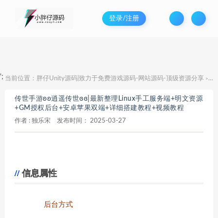
登录/注册
';
当前位置：
胖仔Unity源码|致力于免费游戏源码-网站源码-顶级资源分享
传
>
传世手游ʚʚ逍遥传世ɞɞ|最新整理Linux手工服务端+明文资源
+GM授权后台+安卓苹果双端+详细搭建教程+视频教程
作者 :
独乐宋
发布时间：
2025-03-27
信息属性
后台方式