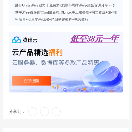
胖仔Unity源码|致力于免费游戏源码-网站源码-顶级资源分享
»
传
世手游ʚʚ逍遥传世ɞɞ|最新整理Linux手工服务端+明文资源+GM授
权后台+安卓苹果双端+详细搭建教程+视频教程
分享到：