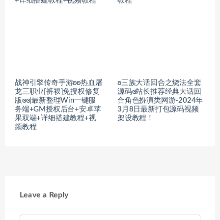
+详细搭建教程+视频教程
教程
战神引擎传奇手游ʚʚ热血屠
ʚ三族大话回合之烧法全套
龙三职业[裤衩]免授权修复
源码ɞ站长推荐经典大话回
版ɞɞ|最新整理Win一键服
合角色扮演类网游-2024年
务端+GM授权后台+安卓苹
3月8日最新打包源码视频
果双端+详细搭建教程+视
架设教程！
频教程
Leave a Reply