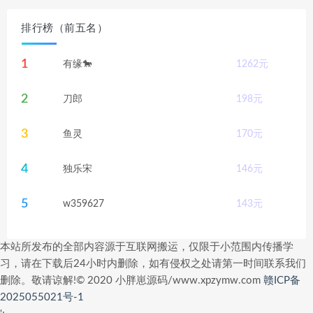
排行榜（前五名）
1
有缘🐎
1262
元
2
刀郎
198
元
3
鱼灵
170
元
4
独乐宋
146
元
5
w359627
143
元
本站所发布的全部内容源于互联网搬运，仅限于小范围内传播学
习，请在下载后24小时内删除，如有侵权之处请第一时间联系我们
删除。敬请谅解!© 2020 小胖崽源码/www.xpzymw.com
赣ICP备
2025055021号-1