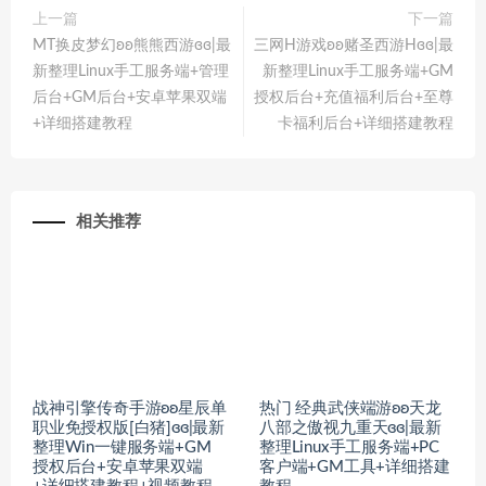
上一篇
下一篇
MT换皮梦幻ʚʚ熊熊西游ɞɞ|最
三网H游戏ʚʚ赌圣西游Hɞɞ|最
新整理Linux手工服务端+管理
新整理Linux手工服务端+GM
后台+GM后台+安卓苹果双端
授权后台+充值福利后台+至尊
+详细搭建教程
卡福利后台+详细搭建教程
相关推荐
战神引擎传奇手游ʚʚ星辰单
热门 经典武侠端游ʚʚ天龙
职业免授权版[白猪]ɞɞ|最新
八部之傲视九重天ɞɞ|最新
整理Win一键服务端+GM
整理Linux手工服务端+PC
授权后台+安卓苹果双端
客户端+GM工具+详细搭建