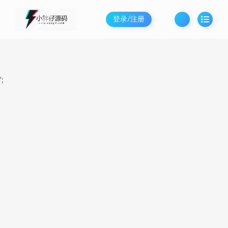
登录/注册
';
当前位置：
胖仔Unity源码|致力于免费游戏源码-网站源码-顶级资源分享
热
>
热门 横版闯关手游ʚʚ启程阿拉德版ɞɞ0|最新整理Linux手工
服务端+运营后台+安卓苹果双端+详细搭建教程
作者 :
独乐宋
发布时间：
2025-03-24
信息属性
后台方式