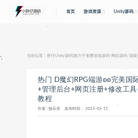
。
首页
游戏资源
Unity源码
。
。
。
。
。
当前位置：
胖仔Unity源码|致力于免费游戏源码-网站源码-顶
。
';
热门 D魔幻RPG端游ʚʚ完美国际
+管理后台+网页注册+修改工具
。
教程
作者 :
独乐宋
发布时间：
2025-05-11
。
。
。