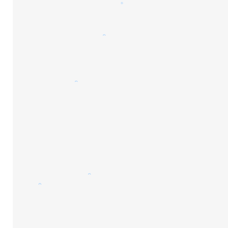
。
。
。
。
。