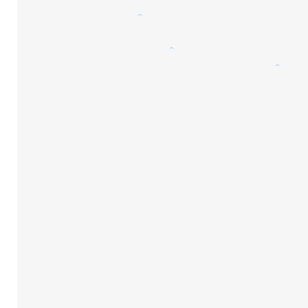
。
。
。
。
。