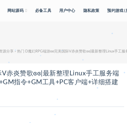
。
网站源码
必备工具
用户中心
隐私政策
预约游戏 
。
级资源分享
热门 D魔幻RPG端游ʚʚ完美国际V赤炎赞歌ɞɞ|最新整理Linux手工服务端+
>
。
V赤炎赞歌ɞɞ|最新整理Linux手工服务端
。
+GM指令+GM工具+PC客户端+详细搭建
。
。
。
。
。
。
。