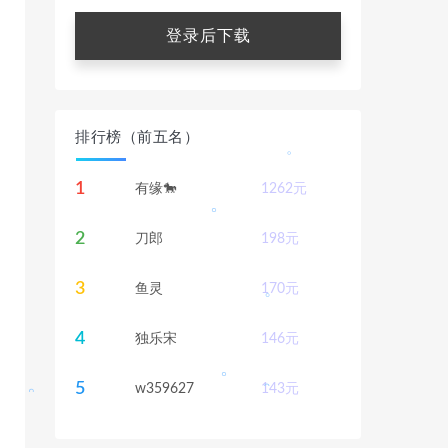
登录后下载
。
。
。
。
。
排行榜（前五名）
1
有缘🐎
1262
元
2
刀郎
198
元
。
3
鱼灵
170
元
4
。
独乐宋
146
元
5
w359627
143
元
。
。