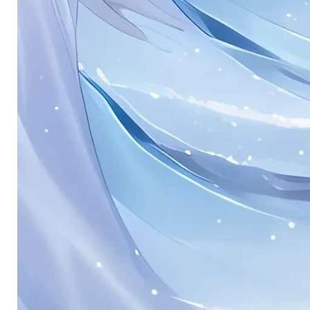
。
。
。