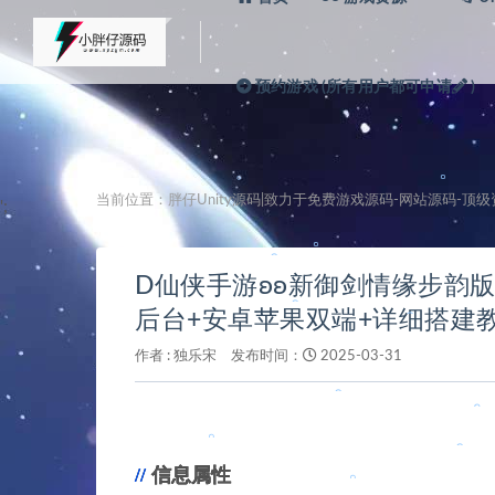
预约游戏 (所有用户都可申请
)
当前位置：
胖仔Unity源码|致力于免费游戏源码-网站源码-顶
';
。
D仙侠手游ʚʚ新御剑情缘步韵版ɞ
。
后台+安卓苹果双端+详细搭建
作者 :
独乐宋
发布时间：
2025-03-31
信息属性