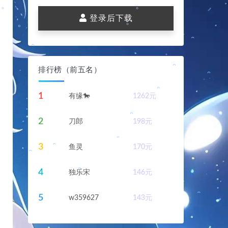
。
登录后下载
。
排行榜（前五名）
。
1
有缘🐎
1262
元
。
2
刀郎
198
元
3
鱼灵
170
元
。
4
独乐宋
146
元
。
5
w359627
143
元