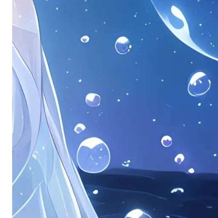
。
。
。
。
。
。