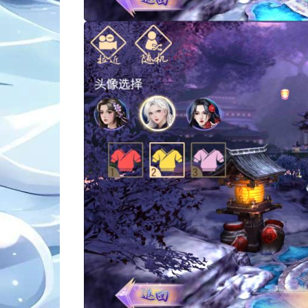
。
。
。
。
。
。
。
。