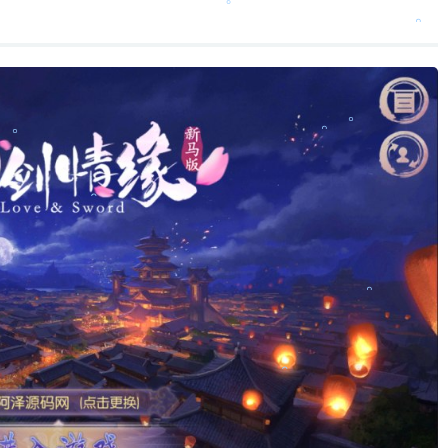
。
。
。
。
。
。
。
。
。