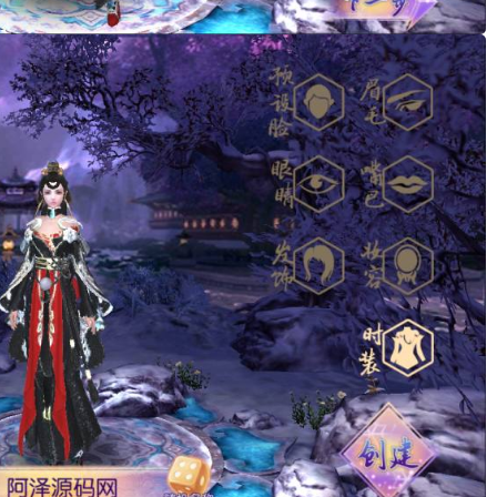
。
。
。
。
。
。
。