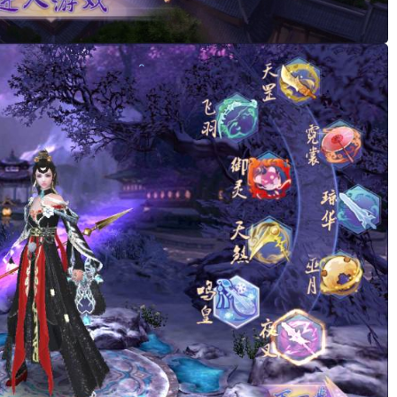
。
。
。
。
。
。
。
。
。
。
。