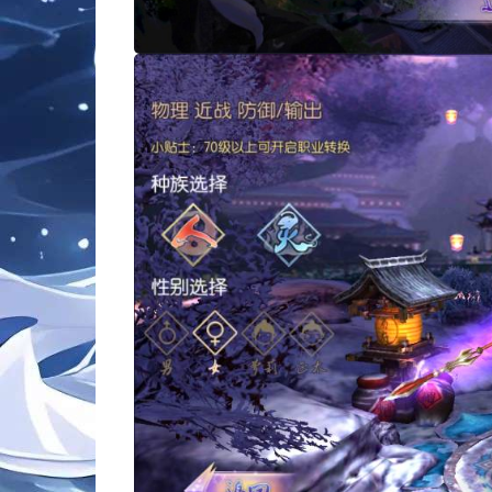
。
。
。
。
。
。
。
。
。