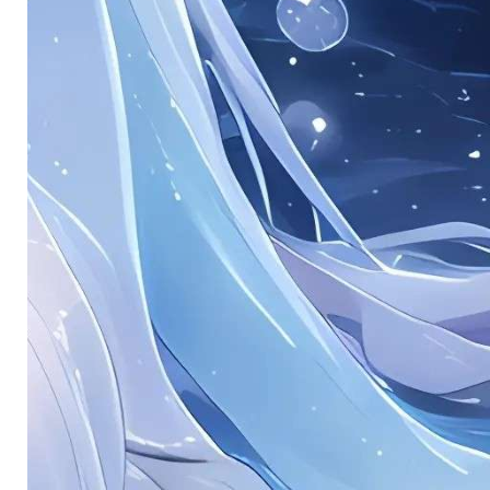
。
。
。
。
。
。
。
。
。