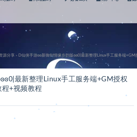
级资源分享
D仙侠手游ʚʚ新御剑情缘步韵版ɞɞ0|最新整理Linux手工服务端+
>
。
ɞ0|最新整理Linux手工服务端+GM授权
教程+视频教程