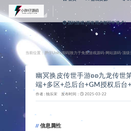
。
。
。
预约游戏 (所有用户都可申请
)
。
。
。
。
当前位置：
胖仔Unity源码|致力于免费游戏源码-网站源码-顶
';
。
。
。
幽冥换皮传世手游ʚʚ九龙传世第
。
端+多区+总后台+GM授权后台
作者 :
独乐宋
发布时间：
2025-03-22
。
。
。
信息属性