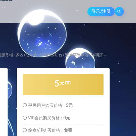
。
。
。
登录/注册
。
。
。
服务端+多区+总后台+GM授权后台+安卓苹果双端+详细搭建教程
。
。
。
。
。
。
。
5
元
。
。
。
。
平民用户购买价格 :
5元
。
VIP会员购买价格 :
0元
。
。
。
终身VIP购买价格 :
免费