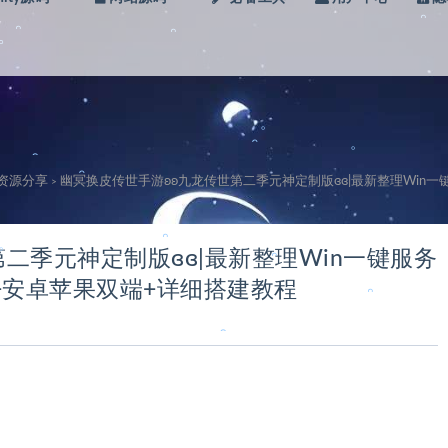
。
。
。
。
。
级资源分享
幽冥换皮传世手游ʚʚ九龙传世第二季元神定制版ɞɞ|最新整理Win一键
>
。
。
二季元神定制版ɞɞ|最新整理Win一键服务
。
。
+安卓苹果双端+详细搭建教程
。
。
。
。
。
。
。
。
。