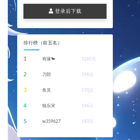
登录后下载
。
。
。
排行榜（前五名）
1
有缘🐎
1262
元
。
2
刀郎
198
元
。
。
。
3
鱼灵
170
元
4
独乐宋
146
元
5
w359627
143
元