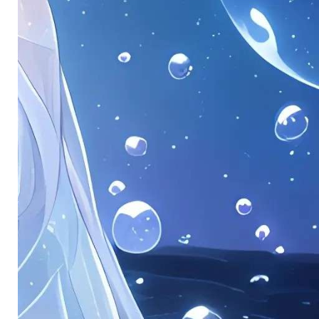
。
。
。