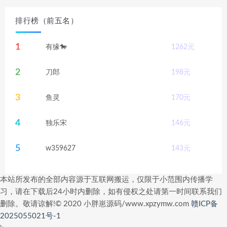
排行榜（前五名）
1
有缘🐎
1262
元
2
刀郎
198
元
3
鱼灵
170
元
4
独乐宋
146
元
5
w359627
143
元
本站所发布的全部内容源于互联网搬运，仅限于小范围内传播学
习，请在下载后24小时内删除，如有侵权之处请第一时间联系我们
删除。敬请谅解!© 2020 小胖崽源码/www.xpzymw.com
赣ICP备
2025055021号-1