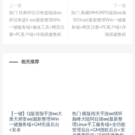
上一篇
下一篇
热门 经典怀旧.D奇迹端游ʚʚ
热门 典藏MMORPG端游ʚʚ项
怀旧奇迹S-ɞɞ|最新整理Win
羽OLɞɞ|最新整理Win一键服
一键服务端+修改工具+网页注
务端+网页注册+PC客户端+详
册+PC客户端+详细搭建教程
细搭建教程
相关推荐
【一键】Q版冒险手游ʚʚ大
热门 横版闯关手游ʚʚ情怀
唐天师变ɞɞ|最新整理Win
巅峰大陆阿拉德ɞɞ|最新整
一键服务端+GM充值后台
理Linux手工服务端+全功能
+安卓
管理后台+GM授权后台+安