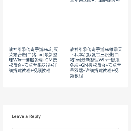
卓苹果双端+详细搭建教程
战神引擎传奇手游ʚʚ.幻灭
战神引擎传奇手游ʚʚ雄霸天
荣耀合击[白猪.]ɞɞ|最新整
下我本沉默复古三职业[白
理Win一键服务端+GM授
猪]ɞɞ|最新整理Win一键服
权后台+安卓苹果双端+详
务端+GM授权后台+安卓苹
细搭建教程+视频教程
果双端+详细搭建教程+视
频教程
Leave a Reply