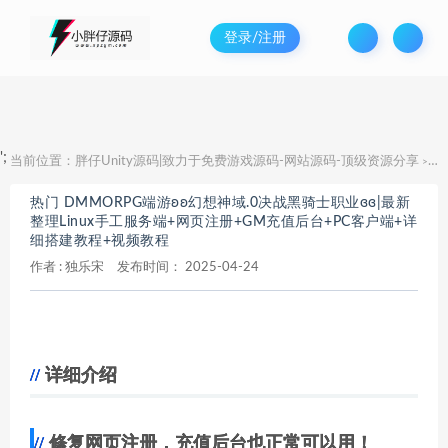
登录/注册
';
当前位置：
胖仔Unity源码|致力于免费游戏源码-网站源码-顶级资源分享
热
>
热门 DMMORPG端游ʚʚ幻想神域.0决战黑骑士职业ɞɞ|最新
整理Linux手工服务端+网页注册+GM充值后台+PC客户端+详
细搭建教程+视频教程
作者 :
独乐宋
发布时间：
2025-04-24
详细介绍
修复网页注册，充值后台也正常可以用！