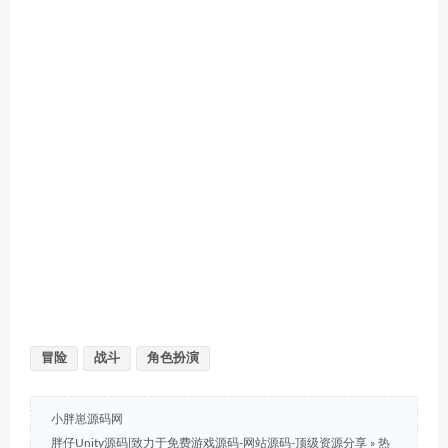
冒险
战斗
角色扮演
小胖崽源码网
胖仔Unity源码|致力于免费游戏源码-网站源码-顶级资源分享
»
热