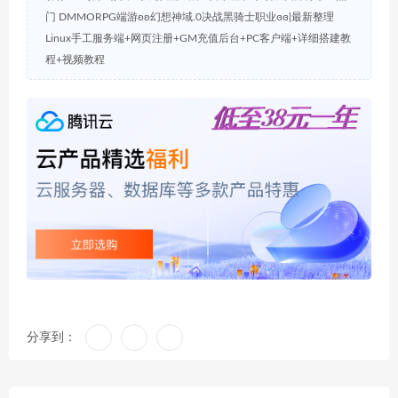
门 DMMORPG端游ʚʚ幻想神域.0决战黑骑士职业ɞɞ|最新整理
Linux手工服务端+网页注册+GM充值后台+PC客户端+详细搭建教
程+视频教程
分享到：