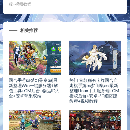
程+视频教程
相关推荐
回合手游ʚʚ梦幻寻秦ɞɞ|最
热门 首款稀有卡牌回合自
新整理Win一键服务端+解
走棋手游ʚʚ梦间集ɞɞ|最新
包工具+GM后台+物品ID大
整理Linux手工服务端+GM
全+安卓苹果双端
授权后台+安卓+详细搭建
教程+视频教程