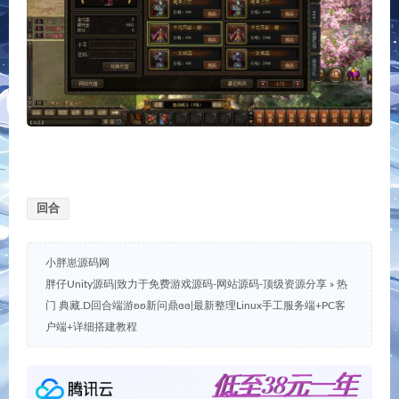
回合
小胖崽源码网
胖仔Unity源码|致力于免费游戏源码-网站源码-顶级资源分享
»
热
门 典藏.D回合端游ʚʚ新问鼎ɞɞ|最新整理Linux手工服务端+PC客
户端+详细搭建教程