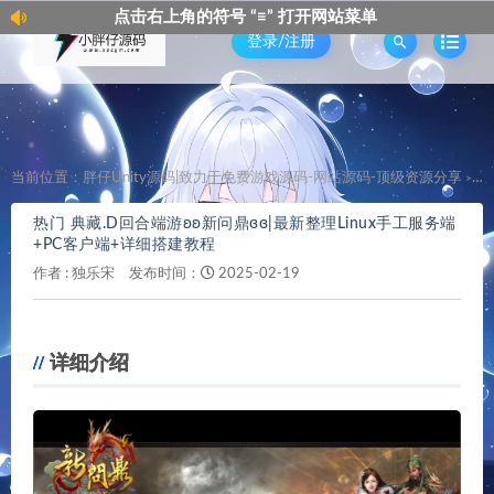
点击右上角的符号 “≡” 打开网站菜单
登录/注册
';
当前位置：
胖仔Unity源码|致力于免费游戏源码-网站源码-顶级资源分享
热
>
热门 典藏.D回合端游ʚʚ新问鼎ɞɞ|最新整理Linux手工服务端
+PC客户端+详细搭建教程
作者 :
独乐宋
发布时间：
2025-02-19
详细介绍