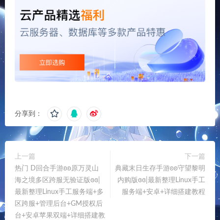
分享到：
上一篇
下一篇
热门 D回合手游ʚʚ原万灵山
典藏末日生存手游ʚʚ守望黎明
海之境多区跨服无验证版ɞɞ|
内购版ɞɞ|最新整理Linux手工
最新整理Linux手工服务端+多
服务端+安卓+详细搭建教程
区跨服+管理后台+GM授权后
台+安卓苹果双端+详细搭建教