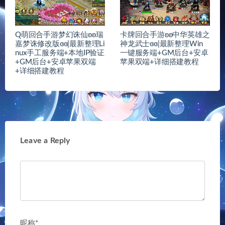
Q萌回合手游梦幻诛仙ʚʚ瑞
卡牌回合手游ʚʚ中华英雄之
嘉梦诛修改版ɞɞ|最新整理Li
神龙武士ɞɞ|最新整理Win
nux手工服务端+本地IP验证
一键服务端+GM后台+安卓
+GM后台+安卓苹果双端
苹果双端+详细搭建教程
+详细搭建教程
Leave a Reply
昵称*