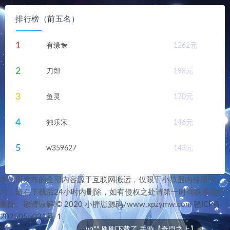
排行榜（前五名）
1
有缘🐎
1262
元
2
刀郎
198
元
3
鱼灵
170
元
4
独乐宋
146
元
5
w359627
143
元
本站所发布的全部内容源于互联网搬运，仅限于小范围内传播学
习，请在下载后24小时内删除，如有侵权之处请第一时间联系我们
删除。敬请谅解!© 2020 小胖崽源码/www.xpzymw.com
赣ICP备
2025055021号-1
';
yo** 刚刚下载了 手游【奇門之上】
s