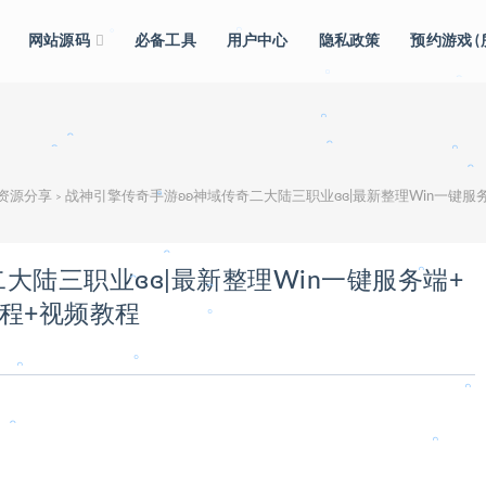
网站源码
必备工具
用户中心
隐私政策
预约游戏 
。
。
。
。
。
级资源分享
战神引擎传奇手游ʚʚ神域传奇二大陆三职业ɞɞ|最新整理Win一键服
>
。
。
。
。
大陆三职业ɞɞ|最新整理Win一键服务端+
。
程+视频教程
。
。
。
。
。