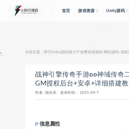
。
首页
游戏资源
Unity源码
。
。
。
。
。
。
。
当前位置：
胖仔Unity源码|致力于免费游戏源码-网站源码-顶
';
。
战神引擎传奇手游ʚʚ神域传奇二
GM授权后台+安卓+详细搭建教
作者 :
独乐宋
发布时间：
2025-04-7
。
。
。
。
信息属性