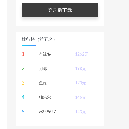
。
登录后下载
排行榜（前五名）
1
有缘🐎
1262
元
2
刀郎
198
元
3
鱼灵
170
元
4
独乐宋
146
元
5
w359627
143
元