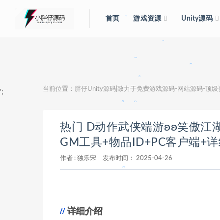
首页
游戏资源
Unity源码
。
。
。
。
。
当前位置：
胖仔Unity源码|致力于免费游戏源码-网站源码-顶
';
。
。
热门 D动作武侠端游ʚʚ笑傲江湖
GM工具+物品ID+PC客户端+
作者 :
独乐宋
发布时间：
2025-04-26
详细介绍