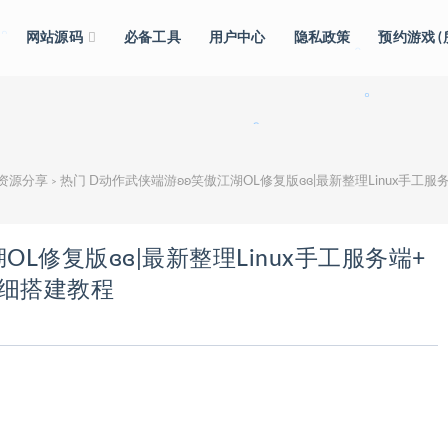
网站源码
必备工具
用户中心
隐私政策
预约游戏 
。
。
。
。
级资源分享
热门 D动作武侠端游ʚʚ笑傲江湖OL修复版ɞɞ|最新整理Linux手工服
>
OL修复版ɞɞ|最新整理Linux手工服务端+
详细搭建教程
。