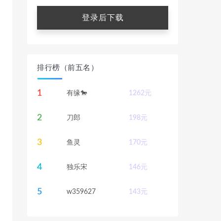
登录后下载
排行榜（前五名）
1
有缘🐎
1262
元
2
刀郎
198
元
3
鱼灵
170
元
4
独乐宋
146
元
5
w359627
143
元