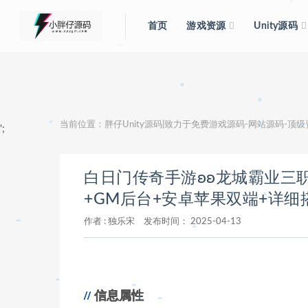
。
首页
游戏资源
Unity源码
。
。
。
当前位置：
胖仔Unity源码|致力于免费游戏源码-网站源码-顶
。
';
。
。
白日门传奇手游ʚʚ龙城霸业三职
。
+GM后台+安卓苹果双端+详细
。
作者 :
独乐宋
发布时间：
2025-04-13
。
。
。
。
。
信息属性