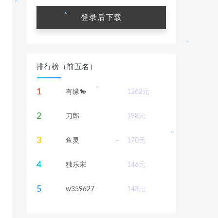
。
登录后下载
。
。
。
。
排行榜（前五名）
。
1
有缘🐎
1262
元
。
。
2
刀郎
198
元
3
鱼灵
170
元
。
4
独乐宋
146
元
5
w359627
143
元
。
。