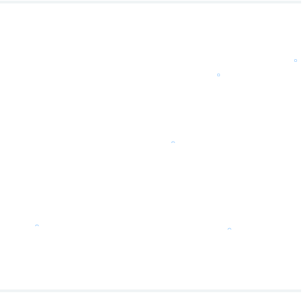
。
。
。
。
。