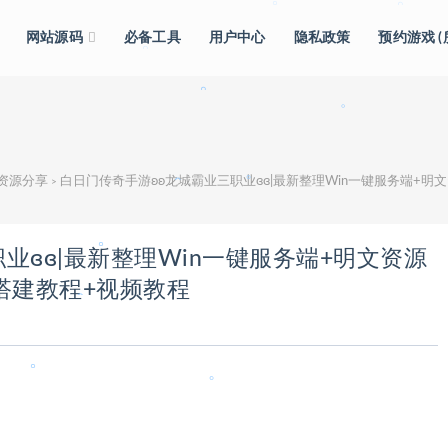
网站源码
必备工具
用户中心
隐私政策
预约游戏 
。
。
。
。
。
。
。
。
级资源分享
白日门传奇手游ʚʚ龙城霸业三职业ɞɞ|最新整理Win一键服务端+明
>
。
。
业ɞɞ|最新整理Win一键服务端+明文资源
。
搭建教程+视频教程
。
。
。