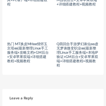
具+PC客户端+详细搭建教
M授权后台+安卓苹果双端
程
+详细搭建教程+视频教程
热门 MT换皮MHʚʚ情怀玉
Q萌回合手游梦幻诛仙ʚʚ虚
京瑶ɞɞ|最新整理Linux手工
无梦诛微变职业ɞɞ|最新整
服务端+攻略文档+GM后台
理Linux手工服务端+本地IP
+安卓苹果双端+详细搭建
验证+GM后台+安卓苹果双
教程+视频教程
端+详细搭建教程+视频教
程
Leave a Reply