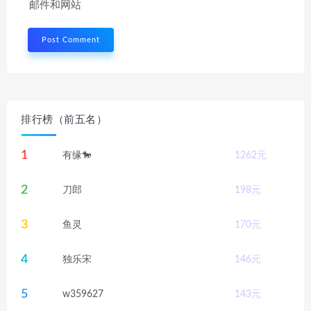
邮件和网站
排行榜（前五名）
1
有缘🐎
1262
元
2
刀郎
198
元
3
鱼灵
170
元
4
独乐宋
146
元
5
w359627
143
元