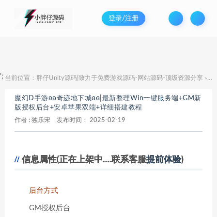
登录/注册
';
当前位置：
胖仔Unity源码|致力于免费游戏源码-网站源码-顶级资源分享
魔
>
魔幻D手游ʚʚ奇迹地下城ɞɞ|最新整理Win一键服务端+GM新
版授权后台+安卓苹果双端+详细搭建教程
作者 :
独乐宋
发布时间：
2025-02-19
信息属性(正在上架中….联系客服
提前体验
)
后台方式
GM授权后台