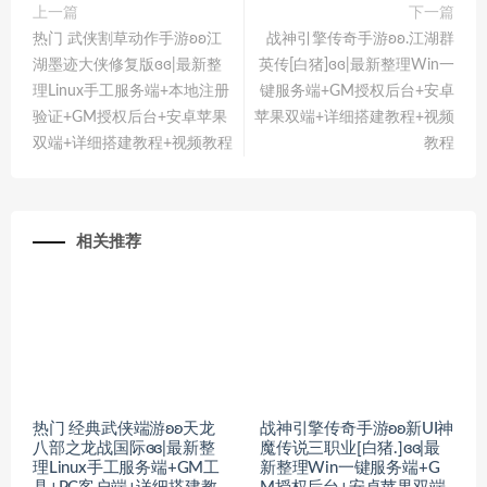
上一篇
下一篇
热门 武侠割草动作手游ʚʚ江
战神引擎传奇手游ʚʚ.江湖群
湖墨迹大侠修复版ɞɞ|最新整
英传[白猪]ɞɞ|最新整理Win一
理Linux手工服务端+本地注册
键服务端+GM授权后台+安卓
验证+GM授权后台+安卓苹果
苹果双端+详细搭建教程+视频
双端+详细搭建教程+视频教程
教程
相关推荐
热门 经典武侠端游ʚʚ天龙
战神引擎传奇手游ʚʚ新UI神
八部之龙战国际ɞɞ|最新整
魔传说三职业[白猪.]ɞɞ|最
理Linux手工服务端+GM工
新整理Win一键服务端+G