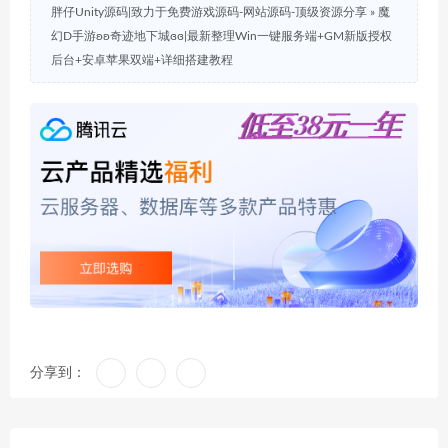
胖仔Unity源码|致力于免费游戏源码-网站源码-顶级资源分享
»
魔
幻D手游ʚʚ奇迹地下城ɞɞ|最新整理Win一键服务端+GM新版授权
后台+安卓苹果双端+详细搭建教程
分享到：