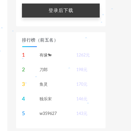
登录后下载
。
排行榜（前五名）
。
1
有缘🐎
1262
元
。
。
。
2
刀郎
198
元
。
3
鱼灵
170
元
。
4
独乐宋
146
元
。
。
5
w359627
143
元
。
。
。