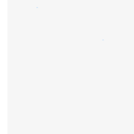
。
。
。
。
。