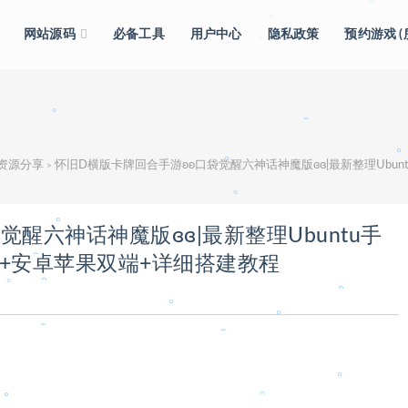
。
网站源码
必备工具
用户中心
隐私政策
预约游戏 
。
。
。
。
。
。
级资源分享
怀旧D横版卡牌回合手游ʚʚ口袋觉醒六神话神魔版ɞɞ|最新整理Ubun
>
。
。
醒六神话神魔版ɞɞ|最新整理Ubuntu手
台+安卓苹果双端+详细搭建教程
。
。
。
。
。