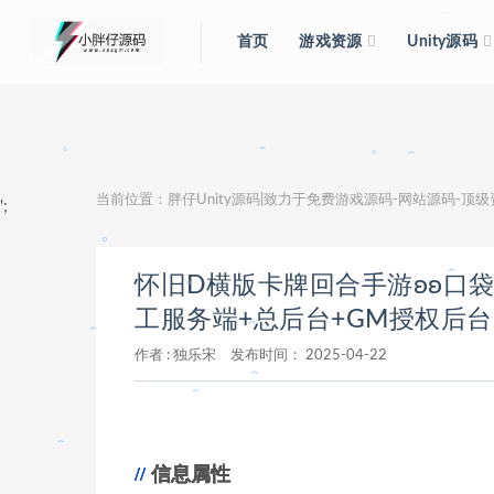
首页
游戏资源
Unity源码
。
。
。
当前位置：
胖仔Unity源码|致力于免费游戏源码-网站源码-顶
';
。
。
。
怀旧D横版卡牌回合手游ʚʚ口袋觉
。
工服务端+总后台+GM授权后
作者 :
独乐宋
发布时间：
2025-04-22
。
。
。
信息属性