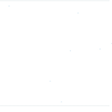
。
。
。
。
。
。
。
。
。
。
。
。
。
。
。