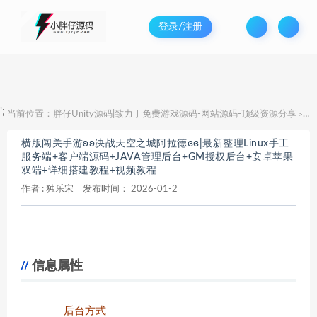
登录/注册
';
当前位置：
胖仔Unity源码|致力于免费游戏源码-网站源码-顶级资源分享
横
>
横版闯关手游ʚʚ决战天空之城阿拉德ɞɞ|最新整理Linux手工
服务端+客户端源码+JAVA管理后台+GM授权后台+安卓苹果
双端+详细搭建教程+视频教程
作者 :
独乐宋
发布时间：
2026-01-2
信息属性
后台方式