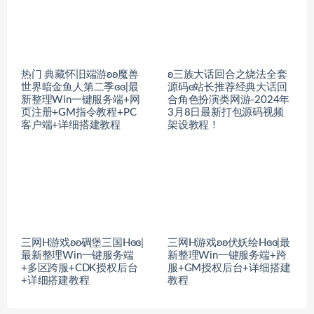
热门 典藏怀旧端游ʚʚ魔兽
ʚ三族大话回合之烧法全套
世界暗金鱼人第二季ɞɞ|最
源码ɞ站长推荐经典大话回
新整理Win一键服务端+网
合角色扮演类网游-2024年
页注册+GM指令教程+PC
3月8日最新打包源码视频
客户端+详细搭建教程
架设教程！
三网H游戏ʚʚ碉堡三国Hɞɞ|
三网H游戏ʚʚ伏妖绘Hɞɞ|最
最新整理Win一键服务端
新整理Win一键服务端+跨
+多区跨服+CDK授权后台
服+GM授权后台+详细搭建
+详细搭建教程
教程