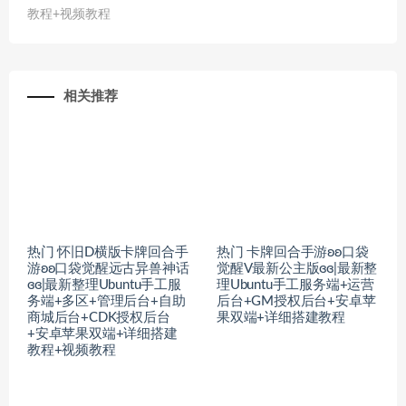
教程+视频教程
相关推荐
热门 怀旧D横版卡牌回合手
热门 卡牌回合手游ʚʚ口袋
游ʚʚ口袋觉醒远古异兽神话
觉醒V最新公主版ɞɞ|最新整
ɞɞ|最新整理Ubuntu手工服
理Ubuntu手工服务端+运营
务端+多区+管理后台+自助
后台+GM授权后台+安卓苹
商城后台+CDK授权后台
果双端+详细搭建教程
+安卓苹果双端+详细搭建
教程+视频教程