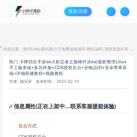
登录/注册
';
当前位置：
胖仔Unity源码|致力于免费游戏源码-网站源码-顶级资源分享
热
>
热门 卡牌回合手游ʚʚ火影忍者之巅峰对决ɞɞ|最新整理Linux
手工服务端+多区跨服+CDK授权后台+全物品ID+安卓苹果双
端+详细搭建教程+视频教程
作者 :
独乐宋
发布时间：
2025-02-19
信息属性(正在上架中….联系客服
提前体验
)
后台方式