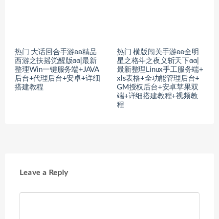
热门 大话回合手游ʚʚ精品
热门 横版闯关手游ʚʚ全明
西游之扶摇觉醒版ɞɞ|最新
星之格斗之夜义斩天下ɞɞ|
整理Win一键服务端+JAVA
最新整理Linux手工服务端+
后台+代理后台+安卓+详细
xls表格+全功能管理后台+
搭建教程
GM授权后台+安卓苹果双
端+详细搭建教程+视频教
程
Leave a Reply