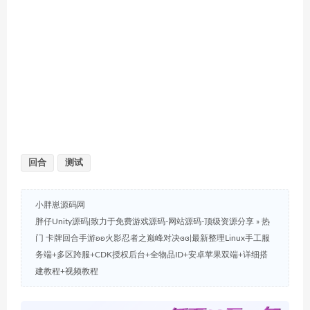
回合
测试
小胖崽源码网
胖仔Unity源码|致力于免费游戏源码-网站源码-顶级资源分享
»
热
门 卡牌回合手游ʚʚ火影忍者之巅峰对决ɞɞ|最新整理Linux手工服
务端+多区跨服+CDK授权后台+全物品ID+安卓苹果双端+详细搭
建教程+视频教程