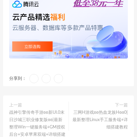
分享到：
上一篇
下一篇
战神引擎传奇手游ʚʚ新UI.0末
三网H游戏ʚʚ热血龙族Hɞɞ0|
日沙城三职业修复版ɞɞ|最新
最新整理Linux手工服务端+详
整理Win一键服务端+GM授权
细搭建教程
后台+安卓苹果双端+详细搭建