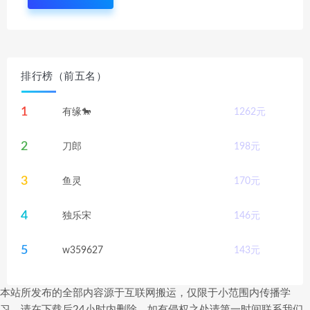
排行榜（前五名）
1
有缘🐎
1262
元
2
刀郎
198
元
3
鱼灵
170
元
4
独乐宋
146
元
5
w359627
143
元
本站所发布的全部内容源于互联网搬运，仅限于小范围内传播学
习，请在下载后24小时内删除，如有侵权之处请第一时间联系我们