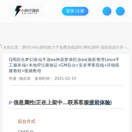
登录/注册
';
当前位置：
胖仔Unity源码|致力于免费游戏源码-网站源码-顶级资源分享
Q
>
Q萌回合梦幻诛仙手游ʚʚ神器梦诛职业ɞɞ|最新整理Linux手
工服务端+本地IP注册验证+GM后台+安卓苹果双端+详细搭
建教程+视频教程
作者 :
独乐宋
发布时间：
2025-02-19
信息属性(正在上架中….联系客服
提前体验
)
后台方式