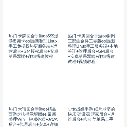
热门 卡牌回合手游ʚʚSSS漫
热门 卡牌回合手游ʚʚ射雕
游奥斯卡ɞɞ|最新整理Linux
三部曲金将三界版ɞɞ|最新
手工免授权热更服务端+运
整理Linux手工服务端+本地
营后台+GM授权后台+安卓
验证+管理后台+GM后台
苹果双端+详细搭建教程
+安卓苹果双端+详细搭建
教程+视频教程
热门 大话回合手游ʚʚ精品
少女战姬手游 纸片老婆的
西游之扶摇觉醒版ɞɞ|最新
快乐 架设端 玩家后台+运
整理Win一键服务端+JAVA
维后台+总台 简单易上手
后台+代理后台+安卓+详细