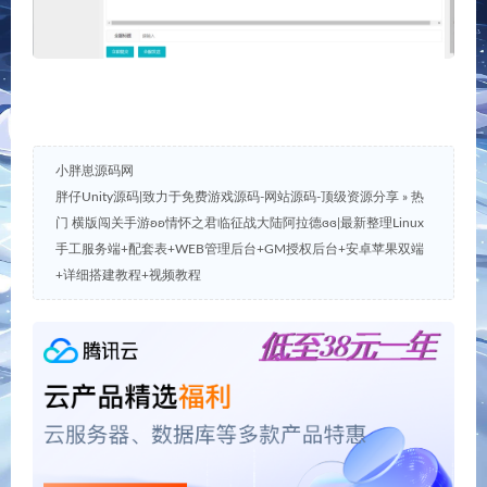
端+详细搭建教程+视频教
程
【铁杆三国5魂系版】放置
热门 战神引擎传奇手游ʚʚ.
卡牌回合制三国版VM单机
0时代再起烈战复古三职业
一键端+Linux本地学习手工
[白猪.]ɞɞ|最新整理Win一键
端+语音视频教程+GM物品
服务端+GM授权后台+安卓
授权后台+小仙亲测
苹果双端+详细搭建教程
+视频教程
Leave a Reply