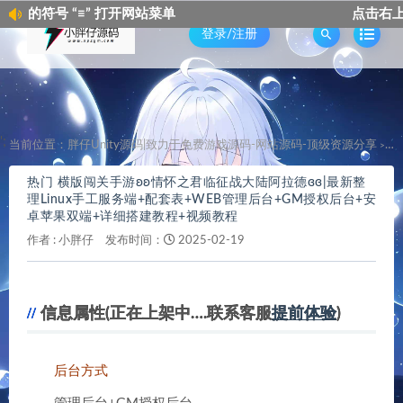
 打开网站菜单
点击右上角的符号 “≡” 
登录/注册
';
当前位置：
胖仔Unity源码|致力于免费游戏源码-网站源码-顶级资源分享
热
>
热门 横版闯关手游ʚʚ情怀之君临征战大陆阿拉德ɞɞ|最新整
理Linux手工服务端+配套表+WEB管理后台+GM授权后台+安
卓苹果双端+详细搭建教程+视频教程
作者 :
小胖仔
发布时间：
2025-02-19
信息属性(正在上架中….联系客服
提前体验
)
后台方式