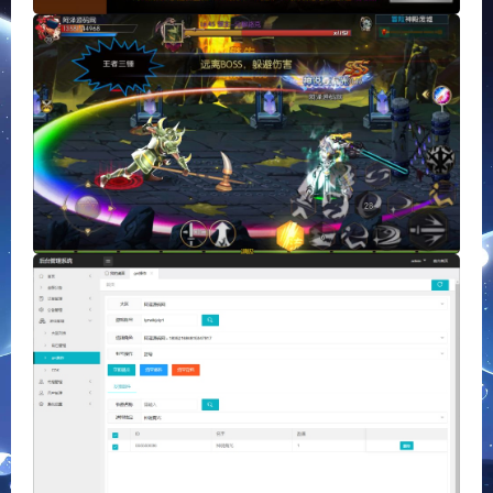
上一篇
下一篇
热门 白日门传奇手游ʚʚ华夏
热门 横版闯关手游ʚʚ新·勇士
合击ɞɞ|最新整理Win一键服
阿拉德最终版ɞɞ|最新整理
务端+GM后台+安卓+详细搭
Linux手工服务端+全功能管理
建教程
后台+已对接好内充+安卓苹果
双端+详细搭建教程+视频教程
相关推荐
手游ʚʚ时空战场V.0免编译
战神引擎传奇手游ʚʚ.祖玛
内购版ɞ全套源码+安卓苹
赤|经典复古升级版[白猪]ɞɞ
果双端+详细搭建教程+视
|最新整理Win一键服务端+
频教程
GM授权后台+安卓苹果双