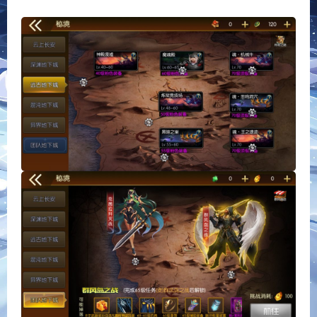
门 横版闯关手游ʚʚ情怀之君临征战大陆阿拉德ɞɞ|最新整理Linux
手工服务端+配套表+WEB管理后台+GM授权后台+安卓苹果双端
+详细搭建教程+视频教程
分享到：