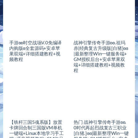
邮件和网站
排行榜（前五名）
1
有缘🐎
1262
元
2
刀郎
198
元
3
鱼灵
170
元
4
独乐宋
146
元
5
w359627
143
元