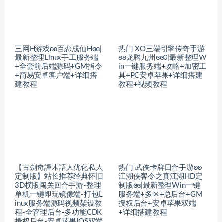
三网H游戏ʚʚ百恋成仙Hɞɞ|
热门 XO三端引擎传奇手游
最新整理Linux手工服务端
ʚʚ龙腾九州ɞɞ0|最新整理W
+全套前后端源码+GM指令
in一键服务端+攻略+加密工
+简易安卓客户端+详细搭
具+PC安卓苹果+详细搭建
建教程
教程+视频教程
【古劍奇譚木語人优化私人
热门 武侠卡牌回合手游ʚʚ
定制版】站长推荐经典怀旧
江湖侠客令之真江湖HD定
3D横版闯关回合手游-整理
制版ɞɞ|最新整理Win一键
单机一键即玩镜像端-打包L
服务端+多区+总后台+GM
inux服务端源码视频架设教
授权后台+安卓苹果双端
程-全管理后台-多功能CDK
+详细搭建教程
授权后台-安卓苹果IOS双端