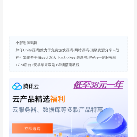
小胖崽源码网
胖仔Unity源码|致力于免费游戏源码-网站源码-顶级资源分享
»
战
神引擎传奇手游ʚʚ无双天下三职业ɞɞ|最新整理Win一键服务端
+GM后台+安卓苹果双端+详细搭建教程