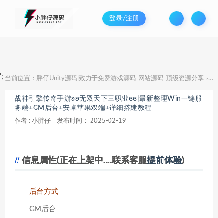
登录/注册
';
当前位置：
胖仔Unity源码|致力于免费游戏源码-网站源码-顶级资源分享
战
>
战神引擎传奇手游ʚʚ无双天下三职业ɞɞ|最新整理Win一键服
务端+GM后台+安卓苹果双端+详细搭建教程
作者 :
小胖仔
发布时间：
2025-02-19
信息属性(正在上架中….联系客服
提前体验
)
后台方式
GM后台