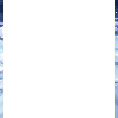
分享到：
上一篇
下一篇
热门 横版闯关手游ʚʚ真勇闯
热门 大话回合手游ʚʚ天空西
阿拉德ɞɞ|最新整理Linux手工
游之剑指苍天ɞɞ|最新整理
服务端+总后台+安卓苹果双端
Linux手工服务端+管理后台