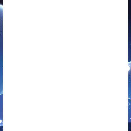
小胖崽源码网
胖仔Unity源码|致力于免费游戏源码-网站源码-顶级资源分享
»
热
门 战神引擎传奇手游ʚʚ浅|神迹大陆单职业ɞɞ|最新整理Win一键
服务端+光柱+GM充值后台+安卓苹果双端+详细搭建教程+视频教
程