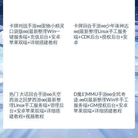
排行榜（前五名）
1
有缘🐎
1262
元
2
刀郎
198
元
3
鱼灵
170
元
4
独乐宋
146
元
5
w359627
143
元
本站所发布的全部内容源于互联网搬运，仅限于小范围内传播学
习，请在下载后24小时内删除，如有侵权之处请第一时间联系我们
删除。敬请谅解!© 2020 小胖崽源码/www.xpzymw.com
赣ICP备
2025055021号-1