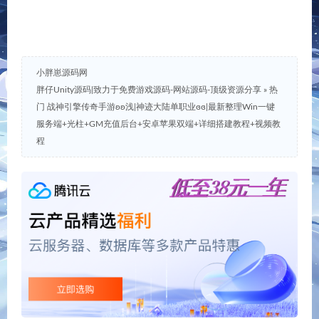
热门 大话回合手游ʚʚ天空
D魔幻MMU手游ʚʚ全民奇
西游之回梦西游ɞɞ|最新整
迹.ɞɞ0|最新整理Win半手工
理Linux手工服务端+管理后
服务端+GM授权后台+安卓
台+安卓苹果双端+详细搭
苹果双端+详细搭建教程
建教程+视频教程
Leave a Reply