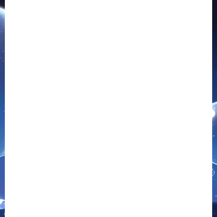
+详细搭建教程
+安卓苹果双端+详细搭建教程
+视频教程
相关推荐
卡牌对战手游ʚʚ宠物小精灵
卡牌回合手游ʚʚ少年诛神志
口袋版ɞɞ|最新整理Win一
ɞɞ|最新整理Linux手工服务
键服务端+充值后台+安卓
端+CDK后台+授权后台+安
苹果双端+详细搭建教程
卓