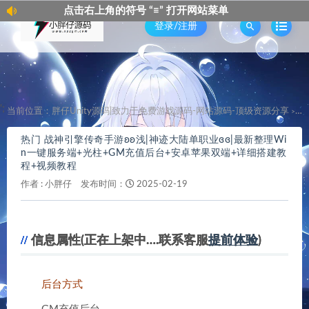
点击右上角的符号 “≡” 打开网站菜单
点
登录/注册
';
当前位置：
胖仔Unity源码|致力于免费游戏源码-网站源码-顶级资源分享
热
>
热门 战神引擎传奇手游ʚʚ浅|神迹大陆单职业ɞɞ|最新整理Wi
n一键服务端+光柱+GM充值后台+安卓苹果双端+详细搭建教
程+视频教程
作者 :
小胖仔
发布时间：
2025-02-19
信息属性(正在上架中….联系客服
提前体验
)
后台方式