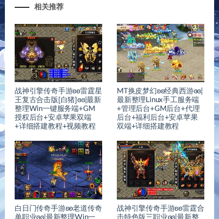
相关推荐
战神引擎传奇手游ʚʚ雷霆星
MT换皮梦幻ʚʚ经典西游ɞɞ|
王复古合击版[白猪]ɞɞ|最新
最新整理Linux手工服务端
整理Win一键服务端+GM
+管理后台+GM后台+代理
授权后台+安卓苹果双端
后台+福利后台+安卓苹果
+详细搭建教程+视频教程
双端+详细搭建教程
白日门传奇手游ʚʚ老道传奇
战神引擎传奇手游ʚʚ雷霆合
单职业ɞɞ|最新整理Win一
击特色版三职业ɞɞ|最新整