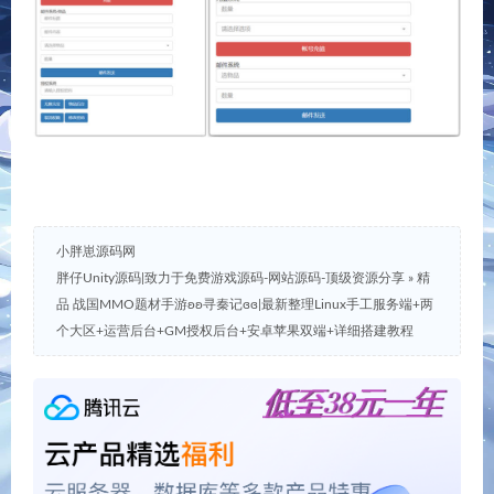
小胖崽源码网
胖仔Unity源码|致力于免费游戏源码-网站源码-顶级资源分享
»
精
品 战国MMO题材手游ʚʚ寻秦记ɞɞ|最新整理Linux手工服务端+两
个大区+运营后台+GM授权后台+安卓苹果双端+详细搭建教程