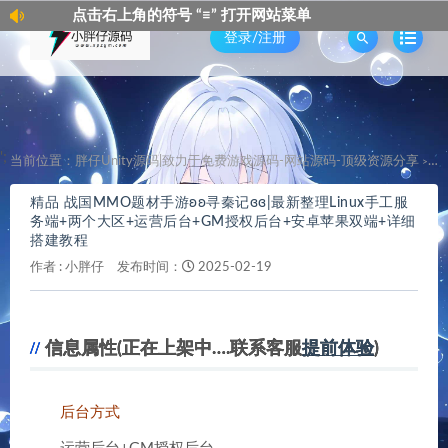
角的符号 “≡” 打开网站菜单
点击右上角
登录/注册
';
当前位置：
胖仔Unity源码|致力于免费游戏源码-网站源码-顶级资源分享
精
>
精品 战国MMO题材手游ʚʚ寻秦记ɞɞ|最新整理Linux手工服
务端+两个大区+运营后台+GM授权后台+安卓苹果双端+详细
搭建教程
作者 :
小胖仔
发布时间：
2025-02-19
信息属性(正在上架中….联系客服
提前体验
)
后台方式