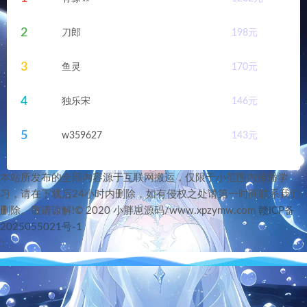
2
刀郎
198
元
3
鱼灵
170
元
4
独乐宋
146
元
5
w359627
143
元
本站所发布的全部内容源于互联网搬运，仅限于小范围内传播学
习，请在下载后24小时内删除，如有侵权之处请第一时间联系我们
删除。敬请谅解!© 2020 小胖崽源码/www.xpzymw.com
赣ICP备
2025055021号-1
';