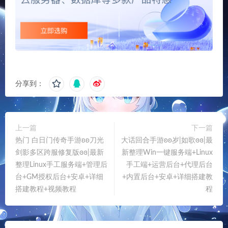
分享到：
上一篇
下一篇
热门 白日门传奇手游ʚʚ刀光
大话回合手游ʚʚ岁|如歌ɞɞ|最
剑影多区跨服修复版ɞɞ|最新
新整理Win一键服务端+Linux
整理Linux手工服务端+管理后
手工端+运营后台+代理后台
台+GM授权后台+安卓+详细
+内置后台+安卓+详细搭建教
搭建教程+视频教程
程