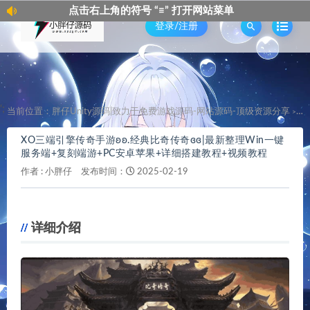
点击右上角的符号 “≡” 打开网站菜单
登录/注册
';
当前位置：
胖仔Unity源码|致力于免费游戏源码-网站源码-顶级资源分享
X
>
XO三端引擎传奇手游ʚʚ.经典比奇传奇ɞɞ|最新整理Win一键
服务端+复刻端游+PC安卓苹果+详细搭建教程+视频教程
作者 :
小胖仔
发布时间：
2025-02-19
详细介绍