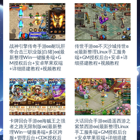
战神引擎传奇手游ʚʚ耐玩肝
传世手游ʚʚ不灭沙城传世ɞ
帝合击三职业版[白猪]ɞɞ|最
ɞ|最新整理Linux手工服务
新整理Win一键服务端+G
端+GM授权后台+安卓+详
M授权后台+安卓苹果双端
细搭建教程+视频教程
+详细搭建教程+视频教程
卡牌回合手游ʚʚ海贼王之强
大话回合手游ʚʚ逍遥西游之
者之路无限制版ɞɞ|最新整
紫禁西游ɞɞ|最新整理Linux
理Win一键服务端+多区跨
手工服务端+GM授权后台
服+管理后台+CDK授权后
+安卓苹果双端+详细搭建