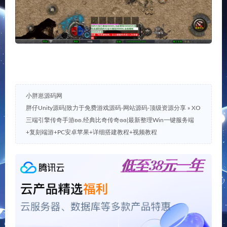
小胖崽源码网
胖仔Unity源码|致力于免费游戏源码-网站源码-顶级资源分享
»
XO
三端引擎传奇手游ʚʚ.经典比奇传奇ɞɞ|最新整理Win一键服务端
+复刻端游+PC安卓苹果+详细搭建教程+视频教程