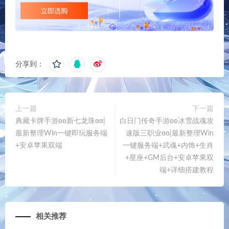
分享到：
上一篇
下一篇
典藏卡牌手游ʚʚ新七龙珠ɞɞ|
白日门传奇手游ʚʚ冰雪战魂攻
最新整理Win一键即玩服务端
速版三职业ɞɞ|最新整理Win
+安卓苹果双端
一键服务端+武魂+内饰+生肖
+星座+GM后台+安卓苹果双
端+详细搭建教程
相关推荐