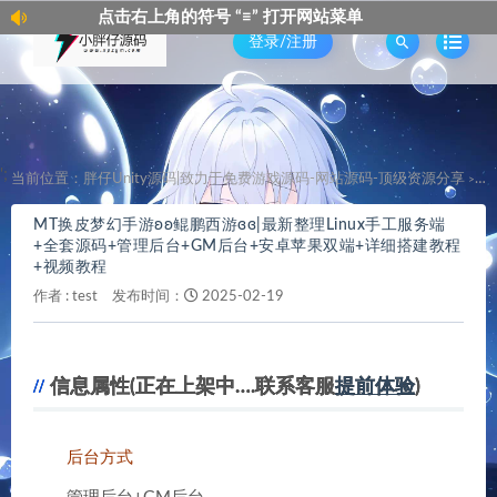
击右上角的符号 “≡” 打开网站菜单
点击
登录/注册
';
当前位置：
胖仔Unity源码|致力于免费游戏源码-网站源码-顶级资源分享
M
>
MT换皮梦幻手游ʚʚ鲲鹏西游ɞɞ|最新整理Linux手工服务端
+全套源码+管理后台+GM后台+安卓苹果双端+详细搭建教程
+视频教程
作者 :
test
发布时间：
2025-02-19
信息属性(正在上架中….联系客服
提前体验
)
后台方式