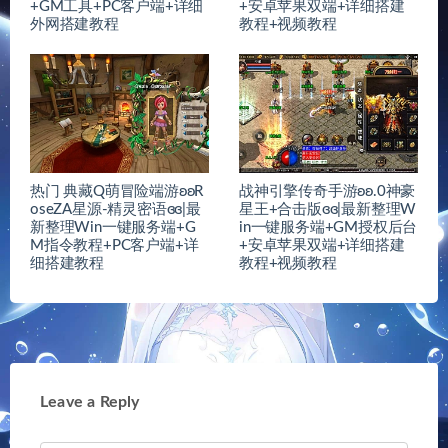
+GM工具+PC客户端+详细
+安卓苹果双端+详细搭建
外网搭建教程
教程+视频教程
热门 典藏Q萌冒险端游ʚʚR
战神引擎传奇手游ʚʚ.0神豪
oseZA星源-精灵密语ɞɞ|最
星王+合击版ɞɞ|最新整理W
新整理Win一键服务端+G
in一键服务端+GM授权后台
M指令教程+PC客户端+详
+安卓苹果双端+详细搭建
细搭建教程
教程+视频教程
Leave a Reply