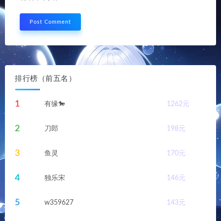
排行榜（前五名）
1
有缘🐎
1262
元
2
刀郎
198
元
3
鱼灵
170
元
4
独乐宋
146
元
5
w359627
143
元