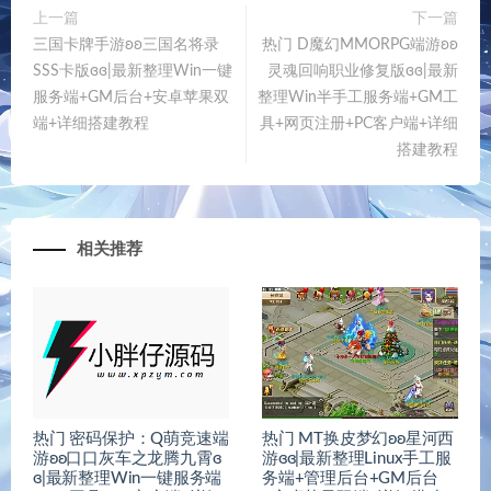
上一篇
下一篇
三国卡牌手游ʚʚ三国名将录
热门 D魔幻MMORPG端游ʚʚ
SSS卡版ɞɞ|最新整理Win一键
灵魂回响职业修复版ɞɞ|最新
服务端+GM后台+安卓苹果双
整理Win半手工服务端+GM工
端+详细搭建教程
具+网页注册+PC客户端+详细
搭建教程
相关推荐
热门 密码保护：Q萌竞速端
热门 MT换皮梦幻ʚʚ星河西
游ʚʚ口口灰车之龙腾九霄ɞ
游ɞɞ|最新整理Linux手工服
ɞ|最新整理Win一键服务端
务端+管理后台+GM后台