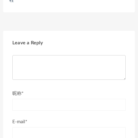
程
Leave a Reply
昵称*
E-mail*