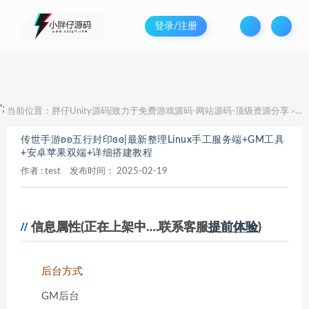
登录/注册
';
当前位置：
胖仔Unity源码|致力于免费游戏源码-网站源码-顶级资源分享
传
>
传世手游ʚʚ五行封印ɞɞ|最新整理Linux手工服务端+GM工具
+安卓苹果双端+详细搭建教程
作者 :
test
发布时间：
2025-02-19
信息属性(正在上架中….联系客服
提前体验
)
后台方式
GM后台