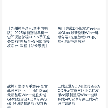
【九州神皇录H5超变内购
热门 典藏D怀旧端游ʚʚ征三
版】2025最新整理单机一
国OLɞɞ|最新整理Win一键
键即玩镜像端+Linux手工服
服务端+充值教程+PC客户
务端+管理后台+GM加币授
端+详细搭建教程
权后台+教程【站长亲测】
战神引擎传奇手游ʚʚ.复古
三端互通GOD引擎传奇ʚʚG
战神三职业小兰插件版ɞɞ|
OD屠龙雷霆三职业免授权
最新整理Win一键服务端+
版ɞɞ|最新整理Win一键服
GM授权后台+安卓苹果双
务端+PC安卓苹果三端+详
端+详细搭建教程+视频教
细搭建教程