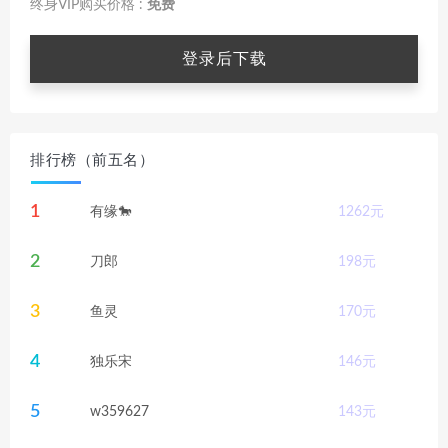
终身VIP购买价格 :
免费
登录后下载
排行榜（前五名）
1
有缘🐎
1262
元
2
刀郎
198
元
3
鱼灵
170
元
4
独乐宋
146
元
5
w359627
143
元