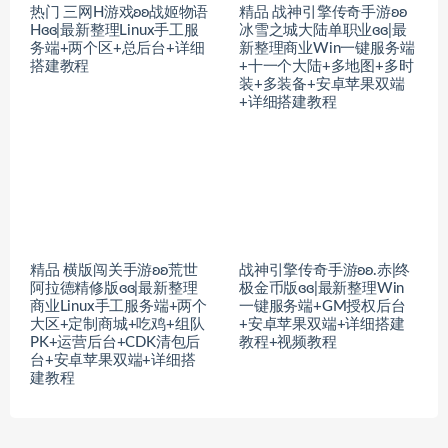
热门 三网H游戏ʚʚ战姬物语
精品 战神引擎传奇手游ʚʚ
Hɞɞ|最新整理Linux手工服
冰雪之城大陆单职业ɞɞ|最
务端+两个区+总后台+详细
新整理商业Win一键服务端
搭建教程
+十一个大陆+多地图+多时
装+多装备+安卓苹果双端
+详细搭建教程
精品 横版闯关手游ʚʚ荒世
战神引擎传奇手游ʚʚ.赤|终
阿拉德精修版ɞɞ|最新整理
极金币版ɞɞ|最新整理Win
商业Linux手工服务端+两个
一键服务端+GM授权后台
大区+定制商城+吃鸡+组队
+安卓苹果双端+详细搭建
PK+运营后台+CDK清包后
教程+视频教程
台+安卓苹果双端+详细搭
建教程