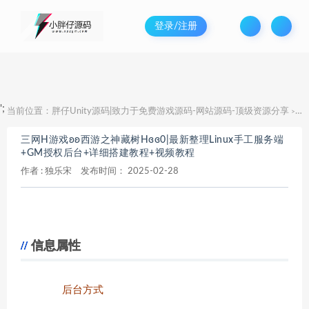
登录/注册
';
当前位置：
胖仔Unity源码|致力于免费游戏源码-网站源码-顶级资源分享
三
>
三网H游戏ʚʚ西游之神藏树Hɞɞ0|最新整理Linux手工服务端
+GM授权后台+详细搭建教程+视频教程
作者 :
独乐宋
发布时间：
2025-02-28
信息属性
后台方式