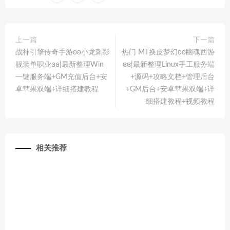
上一篇
下一篇
战神引擎传奇手游ʚʚ小龙刺影
热门 MT换皮梦幻ʚʚ幽魂西游
靓装单职业ɞɞ|最新整理Win
ɞɞ|最新整理Linux手工服务端
一键服务端+GM充值后台+安
+源码+攻略文档+管理后台
卓苹果双端+详细搭建教程
+GM后台+安卓苹果双端+详
细搭建教程+视频教程
相关推荐