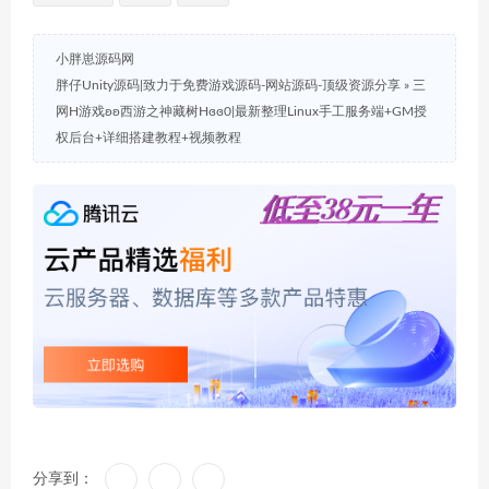
小胖崽源码网
胖仔Unity源码|致力于免费游戏源码-网站源码-顶级资源分享
»
三
网H游戏ʚʚ西游之神藏树Hɞɞ0|最新整理Linux手工服务端+GM授
权后台+详细搭建教程+视频教程
分享到：