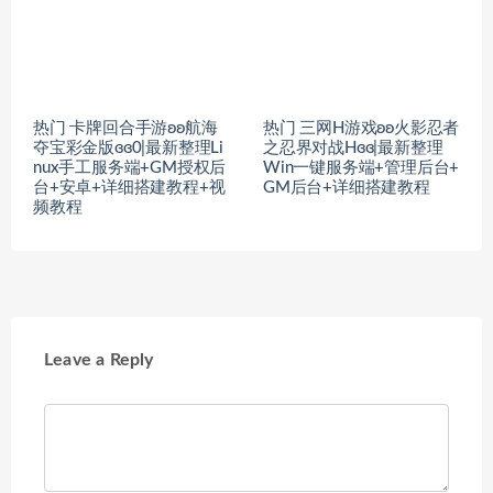
热门 卡牌回合手游ʚʚ航海
热门 三网H游戏ʚʚ火影忍者
夺宝彩金版ɞɞ0|最新整理Li
之忍界对战Hɞɞ|最新整理
nux手工服务端+GM授权后
Win一键服务端+管理后台+
台+安卓+详细搭建教程+视
GM后台+详细搭建教程
频教程
Leave a Reply