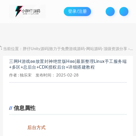
登录/注册
';
当前位置：
胖仔Unity源码|致力于免费游戏源码-网站源码-顶级资源分享
三
>
三网H游戏ʚʚ放置封神绝世版Hɞɞ|最新整理Linux手工服务端
+多区+总后台+CDK授权后台+详细搭建教程
作者 :
独乐宋
发布时间：
2025-02-28
信息属性
后台方式