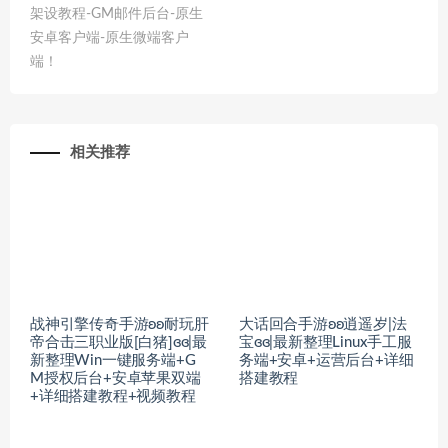
架设教程-GM邮件后台-原生
安卓客户端-原生微端客户
端！
相关推荐
战神引擎传奇手游ʚʚ耐玩肝
大话回合手游ʚʚ逍遥岁|法
帝合击三职业版[白猪]ɞɞ|最
宝ɞɞ|最新整理Linux手工服
新整理Win一键服务端+G
务端+安卓+运营后台+详细
M授权后台+安卓苹果双端
搭建教程
+详细搭建教程+视频教程