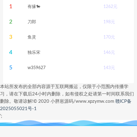
1
有缘🐎
1262
元
2
刀郎
198
元
3
鱼灵
170
元
4
独乐宋
146
元
5
w359627
143
元
本站所发布的全部内容源于互联网搬运，仅限于小范围内传播学
习，请在下载后24小时内删除，如有侵权之处请第一时间联系我们
删除。敬请谅解!© 2020 小胖崽源码/www.xpzymw.com
赣ICP备
2025055021号-1
';