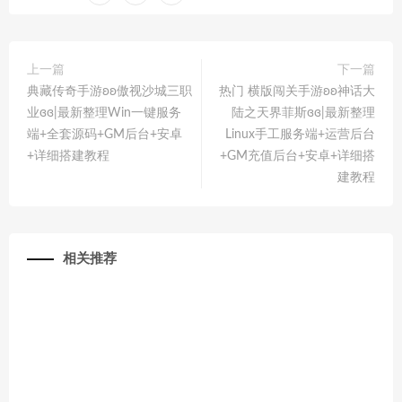
上一篇
下一篇
典藏传奇手游ʚʚ傲视沙城三职
热门 横版闯关手游ʚʚ神话大
业ɞɞ|最新整理Win一键服务
陆之天界菲斯ɞɞ|最新整理
端+全套源码+GM后台+安卓
Linux手工服务端+运营后台
+详细搭建教程
+GM充值后台+安卓+详细搭
建教程
相关推荐