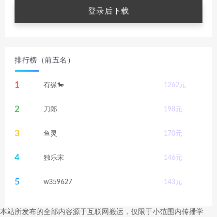
登录后下载
排行榜（前五名）
1
有缘🐎
1262
元
2
刀郎
198
元
3
鱼灵
170
元
4
独乐宋
146
元
5
w359627
143
元
本站所发布的全部内容源于互联网搬运，仅限于小范围内传播学