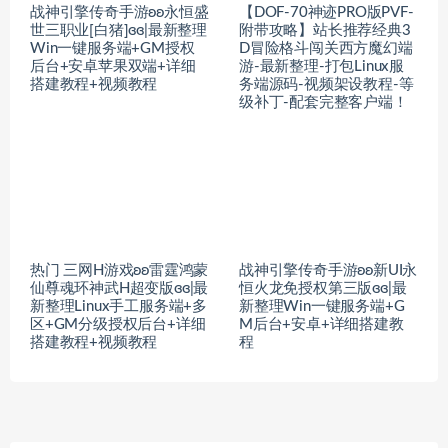
战神引擎传奇手游ʚʚ永恒盛
【DOF-70神迹PRO版PVF-
世三职业[白猪]ɞɞ|最新整理
附带攻略】站长推荐经典3
Win一键服务端+GM授权
D冒险格斗闯关西方魔幻端
后台+安卓苹果双端+详细
游-最新整理-打包Linux服
搭建教程+视频教程
务端源码-视频架设教程-等
级补丁-配套完整客户端！
热门 三网H游戏ʚʚ雷霆鸿蒙
战神引擎传奇手游ʚʚ新UI永
仙尊魂环神武H超变版ɞɞ|最
恒火龙免授权第三版ɞɞ|最
新整理Linux手工服务端+多
新整理Win一键服务端+G
区+GM分级授权后台+详细
M后台+安卓+详细搭建教
搭建教程+视频教程
程