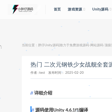
首页
游戏资源
Unity源码
。
。
。
。
。
。
。
当前位置：
胖仔Unity源码|致力于免费游戏源码-网站源码-顶
';
。
。
。
。
热门 二次元钢铁少女战舰全套
。
。
。
。
作者 :
test
发布时间：
2025-02-20
。
。
。
。
。
详细介绍
。
。
源码使用Unity 4.6.1f1编译