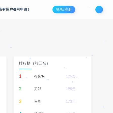
。
(所有用户都可申请
)
登录/注册
。
。
。
。
。
。
排行榜（前五名）
1
有缘🐎
1262
元
。
。
。
。
。
2
刀郎
198
元
。
3
鱼灵
170
元
。
。