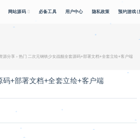
。
。
。
网站源码
必备工具
用户中心
隐私政策
预约游戏 
。
。
。
。
。
级资源分享
热门 二次元钢铁少女战舰全套源码+部署文档+全套立绘+客户端
>
。
源码+部署文档+全套立绘+客户端
。
。
。