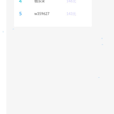
4
独乐宋
146
元
。
。
。
5
w359627
143
元
。
。
。
。
。