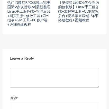
热门 D魔幻RPG端游ʚʚ完美
【奥特曼系列OL代金券内
国际V赤炎赞歌ɞɞ|最新整理
购修复版】Linux手工服务
Linux手工服务端+管理后台
端+加解密工具+CDK授权
+网页注册+修改工具+GM
后台+安卓苹果双端+详细
指令+GM工具+PC客户端
搭建教程+视频教程
+详细搭建教程
Leave a Reply
昵称*