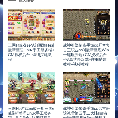
相关推荐
三网H游戏ʚʚ梦幻西游Hɞɞ|
战神引擎传奇手游ʚʚ肝帝复
最新整理Linux手工服务端+
古三职业ɞɞ0|最新整理Win
GM授权后台+详细搭建教
一键服务端+GM授权后台
程
+安卓苹果双端+详细搭建
教程+视频教程
三网H5游戏ʚʚ放开那三国ɞ
战神引擎传奇手游ʚʚ远古轩
ɞ|最新整理Linux手工服务
辕冰雪第四季二大陆[白猪]