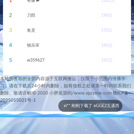
1
有缘🐎
1262
元
2
刀郎
198
元
3
鱼灵
170
元
4
独乐宋
146
元
5
w359627
143
元
本站所发布的全部内容源于互联网搬运，仅限于小范围内传播学
习，请在下载后24小时内删除，如有侵权之处请第一时间联系我们
删除。敬请谅解!© 2020 小胖崽源码/www.xpzymw.com
赣ICP备
2025055021号-1
xi** 刚刚下载了 ʚGGE2互通西
';