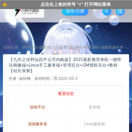
点击右上角的符号 “≡” 打开网站菜单
登录/注册
';
当前位置：
胖仔Unity源码|致力于免费游戏源码-网站源码-顶级资源分享
【
>
【九州之绿野仙踪平台币内购版】2025最新整理单机一键即
玩镜像端+Linux手工服务端+管理后台+GM授权后台+教程
【站长亲测】
作者 :
饭特稀
发布时间：
2025-03-2
配置信息
游戏平台
安卓端
游戏服务器
Linux服务端