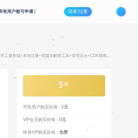
。
(所有用户都可申请
)
登录/注册
。
。
。
。
。
+双端加解密工具+管理后台+CDK授权后台+安卓苹果双端+详细搭建教程+视频教程
。
。
5
元
。
。
。
平民用户购买价格 :
5元
。
。
。
。
VIP会员购买价格 :
0元
。
。
。
终身VIP购买价格 :
免费