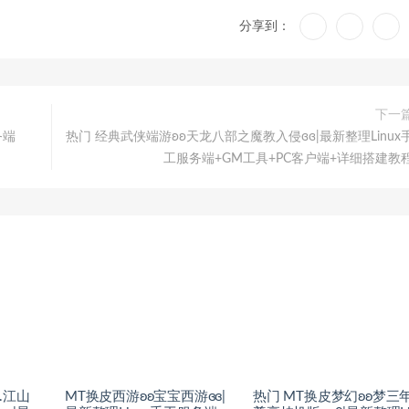
分享到：
下一
务端
热门 经典武侠端游ʚʚ天龙八部之魔教入侵ɞɞ|最新整理Linux
工服务端+GM工具+PC客户端+详细搭建教
.江山
MT换皮西游ʚʚ宝宝西游ɞɞ|
热门 MT换皮梦幻ʚʚ梦三