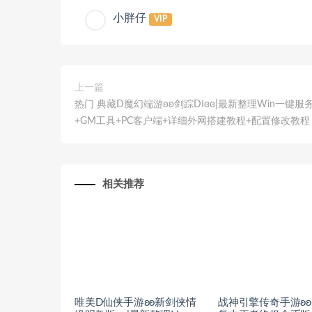
小胖仔
VIP
上一篇
热门 典藏D魔幻端游ʚʚ剑踪DⅠɞɞ|最新整理Win一键服
+GM工具+PC客户端+详细外网搭建教程+配置修改教程
相关推荐
唯美D仙侠手游ʚʚ新剑侠情
战神引擎传奇手游ʚʚ