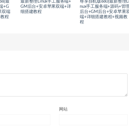
ɞ|最
最新整理Linux手工服务端+
尊享挂机版ɞɞ0|最新整理L
端+G
GM后台+安卓苹果双端+详
nux手工服务端+源码+管
果双端
细搭建教程
后台+GM后台+安卓苹果
频教程
端+详细搭建教程+视频教
程
网站