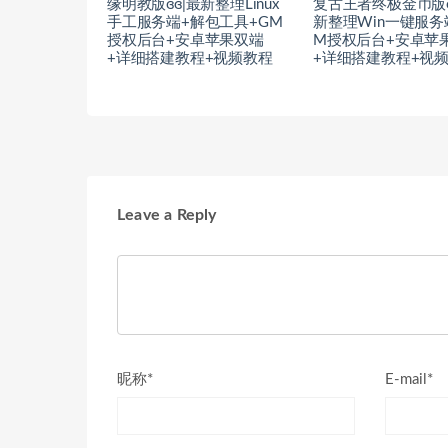
缘明教版ɞɞ|最新整理Linux
复古王者终极金币版ɞ
手工服务端+解包工具+GM
新整理Win一键服务
授权后台+安卓苹果双端
M授权后台+安卓苹
+详细搭建教程+视频教程
+详细搭建教程+视
Leave a Reply
昵称*
E-mail*