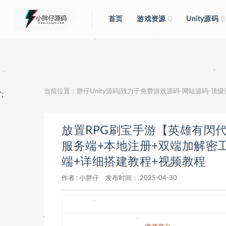
。
首页
游戏资源
Unity源码
。
。
。
。
。
当前位置：
胖仔Unity源码|致力于免费游戏源码-网站源码-顶
。
';
放置RPG刷宝手游【英雄有閃代
。
。
服务端+本地注册+双端加解密工
端+详细搭建教程+视频教程
。
作者 :
小胖仔
发布时间：
2025-04-30
。
。