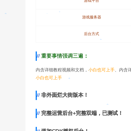
游戏平台
。
。
游戏服务器
。
。
。
后台方式
。
。
重要事情强调三遍
：
内含详细教程视频和文档，
小白也可上手
、内含
。
小白也可上手
非外面烂大街版本！
。
完整运营后台+完整双端，已测试！
。