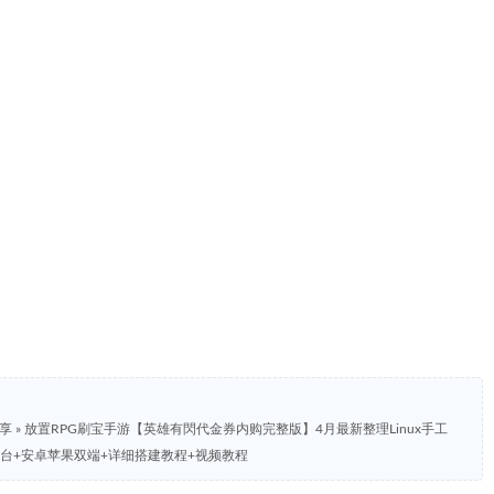
分享
»
放置RPG刷宝手游【英雄有閃代金券内购完整版】4月最新整理Linux手工
后台+安卓苹果双端+详细搭建教程+视频教程