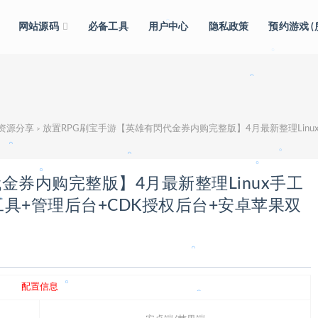
。
网站源码
必备工具
用户中心
隐私政策
预约游戏 
。
。
。
。
。
。
。
。
。
。
级资源分享
放置RPG刷宝手游【英雄有閃代金券内购完整版】4月最新整理Linux手工服务端+本地注册
>
。
。
金券内购完整版】4月最新整理Linux手工
具+管理后台+CDK授权后台+安卓苹果双
。
。
。
。
。
。
配置信息
。
。