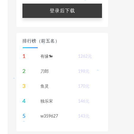
登录后下载
。
。
。
排行榜（前五名）
。
1
有缘🐎
1262
元
2
刀郎
198
元
3
鱼灵
170
元
。
4
独乐宋
146
元
5
w359627
143
元