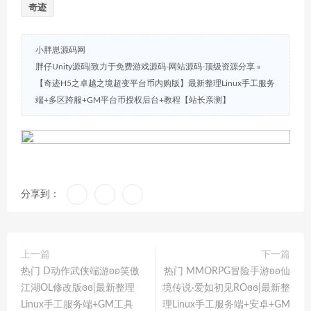
奇迹
小胖崽源码网
胖仔Unity源码|致力于免费游戏源码-网站源码-顶级资源分享
»
【奇迹H5之卓越之境超变平台币内购版】最新整理Linux手工服务
端+多区跨服+GM平台币授权后台+教程【站长亲测】
分享到：
上一篇
下一篇
热门 D动作武侠端游ʚʚ笑傲
热门 MMORPG冒险手游ʚʚ仙
江湖OL修改版ɞɞ|最新整理
境传说·爱如初见ROɞɞ|最新整
Linux手工服务端+GM工具
理Linux手工服务端+安卓+GM