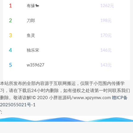
1
有缘🐎
1262
元
2
刀郎
198
元
3
鱼灵
170
元
4
独乐宋
146
元
5
w359627
143
元
本站所发布的全部内容源于互联网搬运，仅限于小范围内传播学
习，请在下载后24小时内删除，如有侵权之处请第一时间联系我们
删除。敬请谅解!© 2020 小胖崽源码/www.xpzymw.com
赣ICP备
2025055021号-1
';