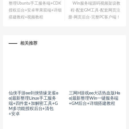
整理Ubuntu手工服务端+CDK
Win服务端源码视频架设教
授权后台+安卓苹果双端+详细
程-配套GM工具-配套网页注
搭建教程+视频教程
册-网页后台-完整PC客户端！
相关推荐
仙侠手游ʚʚ剑侠情缘龙雀ɞ
三网H游戏ʚʚ大话热血版Hɞ
ɞ|最新整理Linux手工服务
ɞ|最新整理Win一键服务端
端+四件套+加解密工具+G
+GM后台+详细搭建教程
M多功能授权后台+清包
+安卓