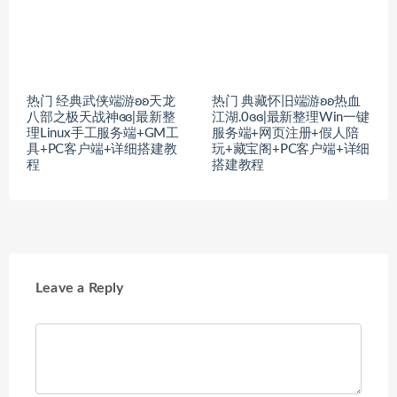
热门 经典武侠端游ʚʚ天龙
热门 典藏怀旧端游ʚʚ热血
八部之极天战神ɞɞ|最新整
江湖.0ɞɞ|最新整理Win一键
理Linux手工服务端+GM工
服务端+网页注册+假人陪
具+PC客户端+详细搭建教
玩+藏宝阁+PC客户端+详细
程
搭建教程
Leave a Reply