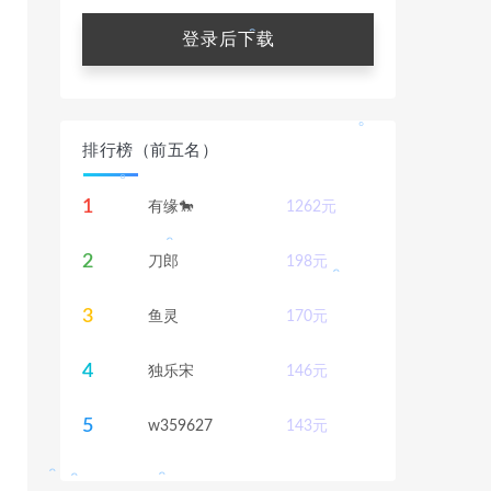
。
。
登录后下载
。
。
。
。
。
排行榜（前五名）
。
1
有缘🐎
1262
元
。
2
刀郎
198
元
。
3
鱼灵
170
元
4
独乐宋
146
元
。
5
w359627
143
元
。