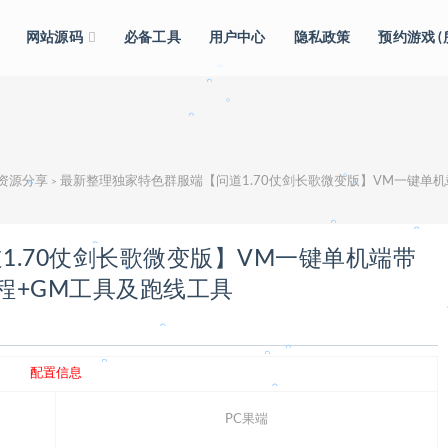
。
网站源码
必备工具
用户中心
隐私政策
预约游戏 
。
级资源分享
最新整理独家特色群服端【问道1.70仗剑长歌微变版】VM一键单
>
。
。
。
1.70仗剑长歌微变版】VM一键单机端带
。
程+GM工具及跑线工具
。
。
。
。
配置信息
。
。
PC果端