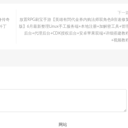
下一
身传奇
放置RPG刷宝手游【英雄有閃代金券内购法师双角色8倍速修
补丁
版】6月最新整理Linux手工服务端+本地注册+加解密工具+管
后台+代理后台+CDK授权后台+安卓苹果双端+详细搭建教
+视频教
网站