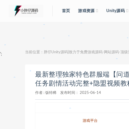
首页
游戏资源
Unity源码
。
。
。
。
。
。
当前位置：
胖仔Unity源码|致力于免费游戏源码-网站源码-顶
';
。
。
。
。
最新整理独家特色群服端【问道
任务剧情活动完整+隐盟视频教
。
作者 :
饭特稀
发布时间：
2025-06-14
。
。
。
。
。
。
游戏平台