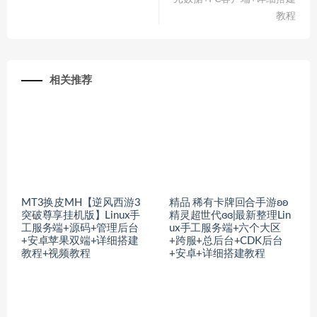
教程
相关推荐
MT3换皮MH【逆风西游3
精品 稀有卡牌回合手游ʚʚ
突破尊享挂机版】Linux手
精灵超世代ɞɞ|最新整理Lin
工服务端+源码+管理后台
ux手工服务端+六个大区
+安卓苹果双端+详细搭建
+跨服+总后台+CDK后台
教程+视频教程
+安卓+详细搭建教程