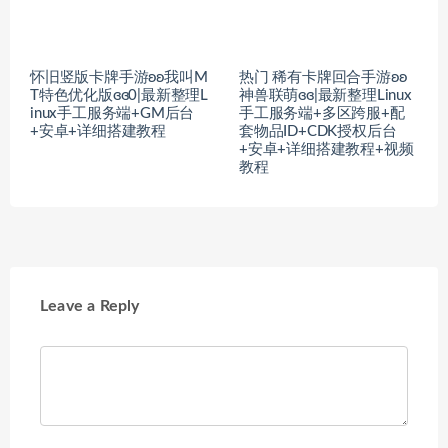
怀旧竖版卡牌手游ʚʚ我叫M
热门 稀有卡牌回合手游ʚʚ
T特色优化版ɞɞ0|最新整理L
神兽联萌ɞɞ|最新整理Linux
inux手工服务端+GM后台
手工服务端+多区跨服+配
+安卓+详细搭建教程
套物品ID+CDK授权后台
+安卓+详细搭建教程+视频
教程
Leave a Reply