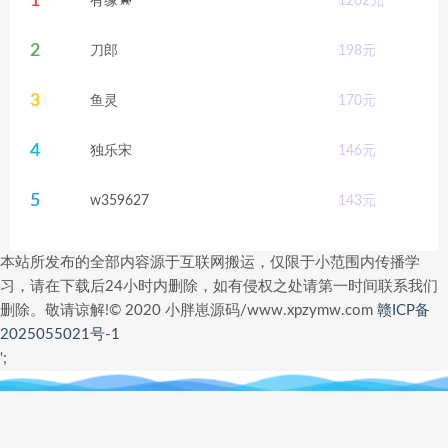
1
有缘🐎
1262
元
2
刀郎
198
元
3
鱼灵
170
元
4
独乐宋
146
元
5
w359627
143
元
本站所发布的全部内容源于互联网搬运，仅限于小范围内传播学
习，请在下载后24小时内删除，如有侵权之处请第一时间联系我们
删除。敬请谅解!© 2020 小胖崽源码/www.xpzymw.com
赣ICP备
2025055021号-1
';