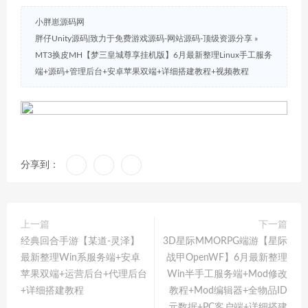
小胖崽源码网
胖仔Unity源码|致力于免费游戏源码-网站源码-顶级资源分享
»
MT3换皮MH【梦三皇城尊享挂机版】6月最新整理Linux手工服务
端+源码+管理后台+安卓苹果双端+详细搭建教程+视频教程
分享到：
上一篇
下一篇
经典回合手游【某道-灵泽】
3D星际MMORPG端游【星际
最新整理Win系服务端+安卓
战甲OpenWF】6月最新整理
苹果双端+运营后台+代理后台
Win半手工服务端+Mod修改
+详细搭建教程
教程+Mod编辑器+全物品ID
元数据+PC客户端+详细搭建