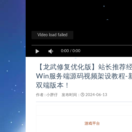
。
。
Video load failed
0:00
/
0:00
【龙武修复优化版】站长推荐经
Win服务端源码视频架设教程-
。
双端版本！
。
作者 :
小胖仔
发布时间：
2024-06-13
游戏平台