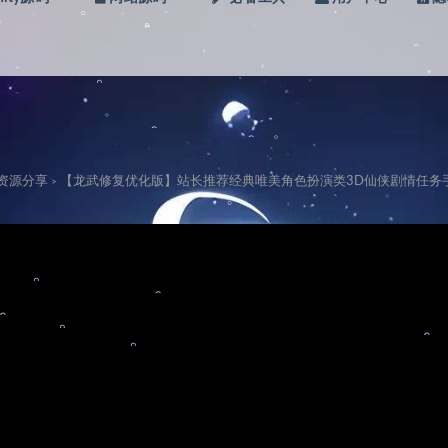
。
。
。
。
。
。
。
级资源分享
【龙武修复优化版】站长推荐经典唯美角色扮演类3D仙侠剧情任务手游-Win服务端
>
。
。
。
。
。
。
。
。
。
。