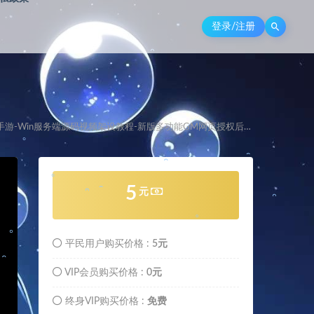
登录/注册
。
。
。
。
。
源码视频架设教程-新版多功能GM网页授权后台-安卓苹果IOS双端版本！
。
5
元
。
平民用户购买价格 :
5元
。
。
VIP会员购买价格 :
0元
。
终身VIP购买价格 :
免费