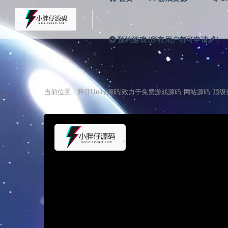
。
预约游戏 (所有用户都可申请
)
。
。
。
。
。
。
。
当前位置：
胖仔Unity源码|致力于免费游戏源码-网站源码-顶
';
。
。
。
。
。