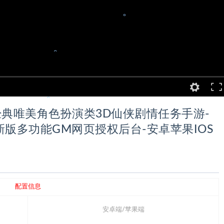
。
。
。
。
。
典唯美角色扮演类3D仙侠剧情任务手游-
新版多功能GM网页授权后台-安卓苹果IOS
配置信息
安卓端/苹果端
。