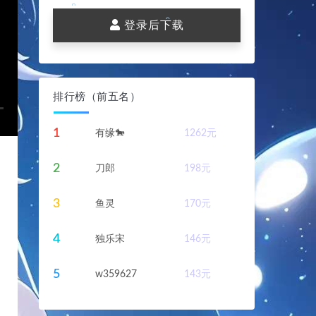
。
登录后下载
。
。
。
排行榜（前五名）
。
1
有缘🐎
1262
元
。
2
刀郎
198
元
。
3
。
鱼灵
170
元
。
4
独乐宋
146
元
5
w359627
143
元