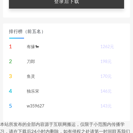
登录后下载
排行榜（前五名）
1
有缘🐎
1262
元
2
刀郎
198
元
3
鱼灵
170
元
4
独乐宋
146
元
5
w359627
143
元
本站所发布的全部内容源于互联网搬运，仅限于小范围内传播学
习，请在下载后24小时内删除，如有侵权之处请第一时间联系我们