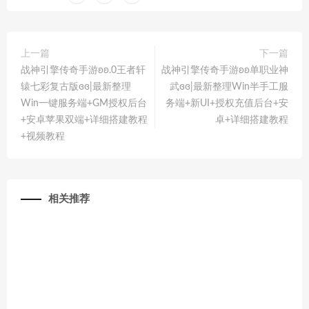
上一篇
下一篇
战神引擎传奇手游ʚʚ.0王者轩
战神引擎传奇手游ʚʚ单职业神
辕七彩复古版ɞɞ|最新整理
武ɞɞ|最新整理Win半手工服
Win一键服务端+GM授权后台
务端+新UI+授权充值后台+安
+安卓苹果双端+详细搭建教程
卓+详细搭建教程
+视频教程
相关推荐