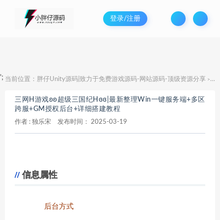
登录/注册
';
当前位置：
胖仔Unity源码|致力于免费游戏源码-网站源码-顶级资源分享
三
>
三网H游戏ʚʚ超级三国纪Hɞɞ|最新整理Win一键服务端+多区
跨服+GM授权后台+详细搭建教程
作者 :
独乐宋
发布时间：
2025-03-19
信息属性
后台方式