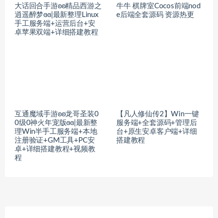
大话回合手游ʚʚ精品西游之
牛牛 棋牌室Cocos前端nod
逍遥醉梦ɞɞ|最新整理Linux
e后端全套源码 资源热更
手工服务端+运营后台+安
卓苹果双端+详细搭建教程
互通魔域手游ʚʚ龙哥圣装0
【凡人修仙传2】Win一键
0级0神火年宠版ɞɞ|最新整
服务端+全套源码+管理后
理Win半手工服务端+本地
台+原生安卓客户端+详细
注册验证+GM工具+PC安
搭建教程
卓+详细搭建教程+视频教
程