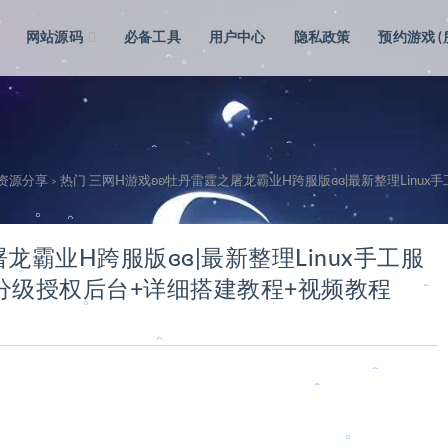
网站源码
必备工具
用户中心
隐私政策
预约游戏 
。
。
。
。
。
级资源分享
热门 三网H游戏ʚʚ牡丹雷霆之屠龙霸业H跨服版ɞɞ|最新整理Linux手工
>
。
。
龙霸业H跨服版ɞɞ|最新整理Linux手工服
。
M分级授权后台+详细搭建教程+视频教程
。
。
。
。