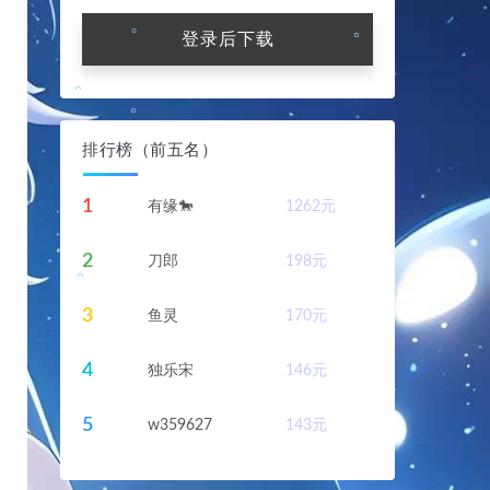
。
。
登录后下载
排行榜（前五名）
。
1
有缘🐎
1262
元
。
2
刀郎
198
元
3
鱼灵
170
元
。
。
4
独乐宋
146
元
。
5
w359627
143
元
。