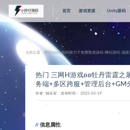
。
。
。
首页
游戏资源
Unity源码
。
当前位置：
胖仔Unity源码|致力于免费游戏源码-网站源码-顶
';
。
。
热门 三网H游戏ʚʚ牡丹雷霆之屠
务端+多区跨服+管理后台+G
。
作者 :
独乐宋
发布时间：
2025-03-19
。
。
。
信息属性