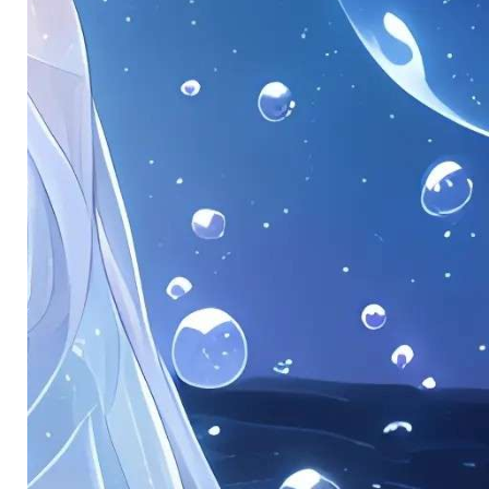
。
。
。
。
。
。
。