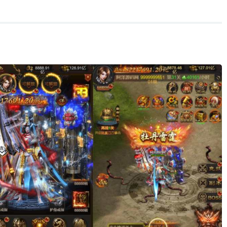
。
。
。
。
。
。