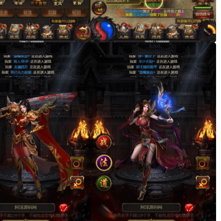
。
。
。