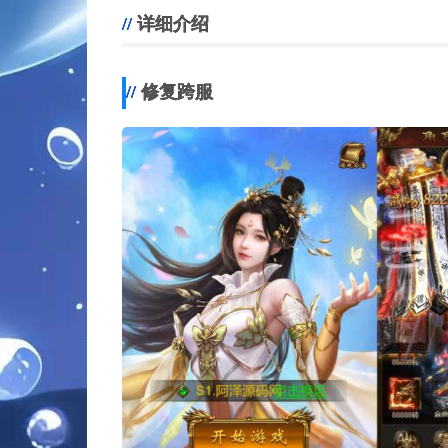
。
详细介绍
。
修复跨服
。
。
。
。
。