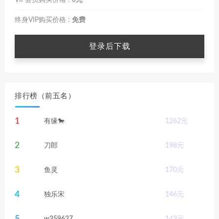
终身VIP购买价格 :
免费
登录后下载
排行榜（前五名）
1
有缘🐎
1262
元
2
刀郎
198
元
3
鱼灵
170
元
4
独乐宋
146
元
5
w359627
143
元