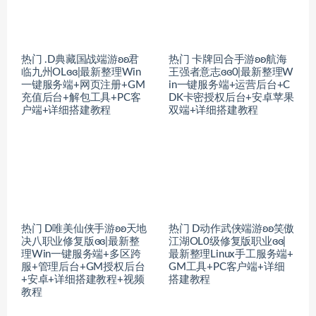
热门 .D典藏国战端游ʚʚ君
热门 卡牌回合手游ʚʚ航海
临九州OLɞɞ|最新整理Win
王强者意志ɞɞ0|最新整理W
一键服务端+网页注册+GM
in一键服务端+运营后台+C
充值后台+解包工具+PC客
DK卡密授权后台+安卓苹果
户端+详细搭建教程
双端+详细搭建教程
热门 D唯美仙侠手游ʚʚ天地
热门 D动作武侠端游ʚʚ笑傲
决八职业修复版ɞɞ|最新整
江湖OL0级修复版职业ɞɞ|
理Win一键服务端+多区跨
最新整理Linux手工服务端+
服+管理后台+GM授权后台
GM工具+PC客户端+详细
+安卓+详细搭建教程+视频
搭建教程
教程