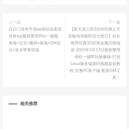
上一篇
下一篇
白日门传奇手游ʚʚ单职业老道
【新天龙八部3永恒经典之天
传奇ɞɞ|最新整理Win一键服
花板纯净版怀旧七情刃】站长
务端+法宝+魔神+炼魂+GM后
推荐经典3D武侠金庸武侠端
台+安卓苹果双端
游-2025年3月17日最新整理
单机一键即玩镜像端-打包
Linux服务端源码视频架设教
程-完整PC客户端-配套GM工
具！
相关推荐