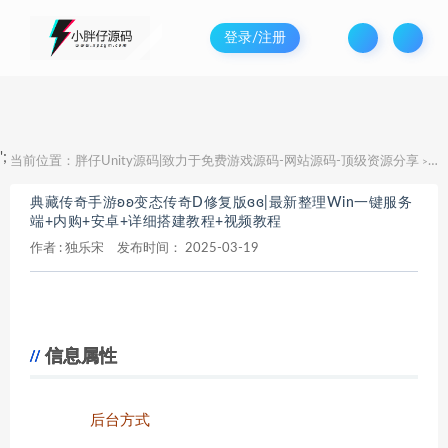
登录/注册
';
当前位置：
胖仔Unity源码|致力于免费游戏源码-网站源码-顶级资源分享
典
>
典藏传奇手游ʚʚ变态传奇D修复版ɞɞ|最新整理Win一键服务
端+内购+安卓+详细搭建教程+视频教程
作者 :
独乐宋
发布时间：
2025-03-19
信息属性
后台方式