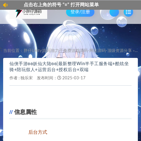
上角的符号 “≡” 打开网站菜单
点击右
登录/注册
';
当前位置：
胖仔Unity源码|致力于免费游戏源码-网站源码-顶级资源分享
仙
>
仙侠手游ʚʚ妖仙大陆ɞɞ|最新整理Win半手工服务端+酷炫坐
骑+陪玩假人+运营后台+授权后台+双端
作者 :
独乐宋
发布时间：
2025-03-17
信息属性
后台方式