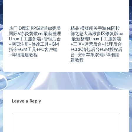
热门 D魔幻RPG端游ʚʚ完美
精品 横版闯关手游ʚʚ阿拉
国际V赤炎赞歌ɞɞ|最新整理
德之怒大马猴多区修复版ɞɞ
Linux手工服务端+管理后台
|最新整理Linux手工服务端
+网页注册+修改工具+GM
+三区+运营后台+代理后台
指令+GM工具+PC客户端
+CDK清包后台+GM授权后
+详细搭建教程
台+安卓苹果双端+详细搭
建教程
Leave a Reply