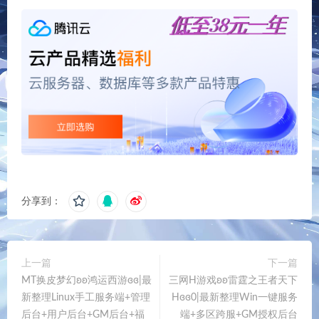
分享到：
上一篇
下一篇
MT换皮梦幻ʚʚ鸿运西游ɞɞ|最
三网H游戏ʚʚ雷霆之王者天下
新整理Linux手工服务端+管理
Hɞɞ0|最新整理Win一键服务
后台+用户后台+GM后台+福
端+多区跨服+GM授权后台