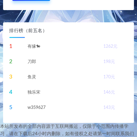
排行榜（前五名）
1
有缘🐎
1262
元
2
刀郎
198
元
3
鱼灵
170
元
4
独乐宋
146
元
5
w359627
143
元
本站所发布的全部内容源于互联网搬运，仅限于小范围内传播学
习，请在下载后24小时内删除，如有侵权之处请第一时间联系我们