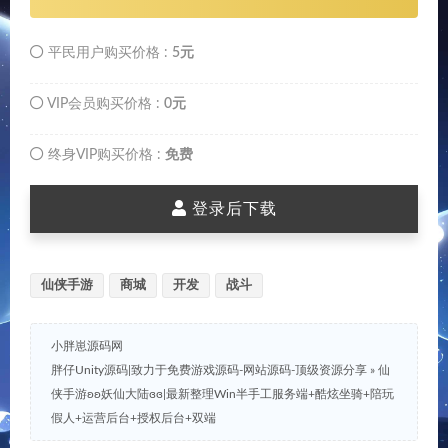
平民用户购买价格 :
5元
VIP会员购买价格 :
0元
终身VIP购买价格 :
免费
登录后下载
仙侠手游
商城
开发
战斗
小胖崽源码网
胖仔Unity源码|致力于免费游戏源码-网站源码-顶级资源分享
»
仙
侠手游ʚʚ妖仙大陆ɞɞ|最新整理Win半手工服务端+酷炫坐骑+陪玩
假人+运营后台+授权后台+双端