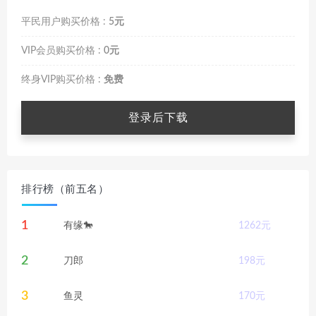
平民用户购买价格 :
5元
VIP会员购买价格 :
0元
终身VIP购买价格 :
免费
登录后下载
排行榜（前五名）
1
有缘🐎
1262
元
2
刀郎
198
元
3
鱼灵
170
元