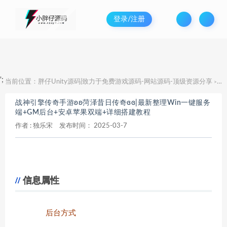
登录/注册
';
当前位置：
胖仔Unity源码|致力于免费游戏源码-网站源码-顶级资源分享
战
>
战神引擎传奇手游ʚʚ菏泽昔日传奇ɞɞ|最新整理Win一键服务
端+GM后台+安卓苹果双端+详细搭建教程
作者 :
独乐宋
发布时间：
2025-03-7
信息属性
后台方式