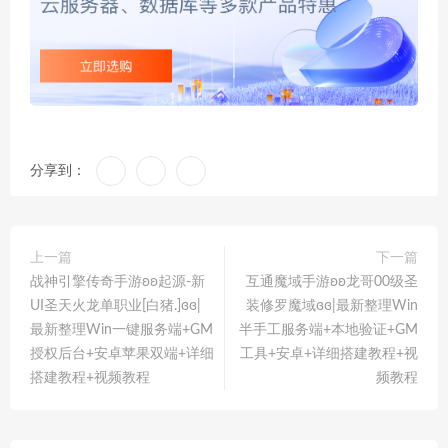
分享到：
上一篇
下一篇
战神引擎传奇手游ʚʚ起源-新
互通魔域手游ʚʚ龙哥00级圣
UI圣天火龙单职业[白猪.]ɞɞ|
装修罗魔域ɞɞ|最新整理Win
最新整理Win一键服务端+GM
半手工服务端+本地验证+GM
授权后台+安卓苹果双端+详细
工具+安卓+详细搭建教程+视
搭建教程+视频教程
频教程