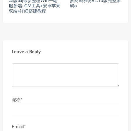
煌版ɞɞ|最新整理Win一键
多商城系统V1.13版完整源
服务端+GM工具+安卓苹果
码ɞ
双端+详细搭建教程
Leave a Reply
昵称*
E-mail*