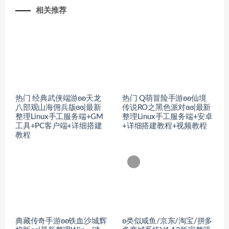
相关推荐
热门 经典武侠端游ʚʚ天龙
热门 Q萌冒险手游ʚʚ仙境
八部观山海佣兵版ɞɞ|最新
传说RO之黑色派对ɞɞ|最新
整理Linux手工服务端+GM
整理Linux手工服务端+安卓
工具+PC客户端+详细搭建
+详细搭建教程+视频教程
教程
典藏传奇手游ʚʚ铁血沙城辉
ʚ类似咸鱼/京东/淘宝/拼多