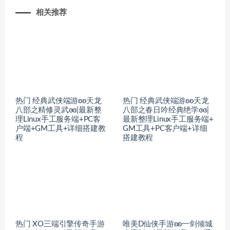
相关推荐
热门 经典武侠端游ʚʚ天龙
热门 经典武侠端游ʚʚ天龙
八部之精修灵武ɞɞ|最新整
八部之春日吟经典绝学ɞɞ|
理Linux手工服务端+PC客
最新整理Linux手工服务端+
户端+GM工具+详细搭建教
GM工具+PC客户端+详细
程
搭建教程
热门 XO三端引擎传奇手游
唯美D仙侠手游ʚʚ一剑倾城