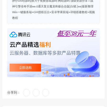
胖仔Unity源码|致力于免费游戏源码-网站源码-顶级资源分享
»
战
神引擎传奇手游ʚʚ.0通天复古魔龙终极合击版[白猪.]ɞɞ|最新整理
Win一键服务端+GM授权后台+安卓苹果双端+详细搭建教程+视频
教程
分享到：