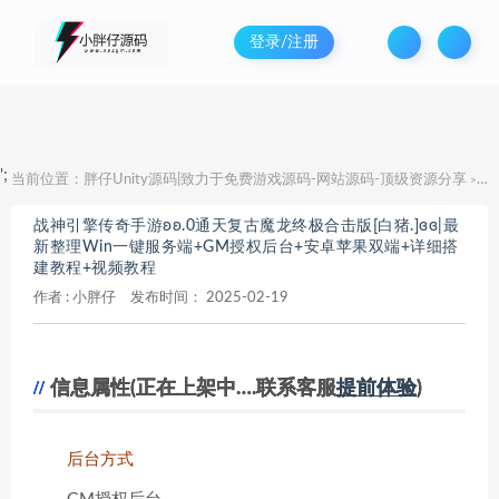
登录/注册
';
当前位置：
胖仔Unity源码|致力于免费游戏源码-网站源码-顶级资源分享
战
>
战神引擎传奇手游ʚʚ.0通天复古魔龙终极合击版[白猪.]ɞɞ|最
新整理Win一键服务端+GM授权后台+安卓苹果双端+详细搭
建教程+视频教程
作者 :
小胖仔
发布时间：
2025-02-19
信息属性(正在上架中….联系客服
提前体验
)
后台方式