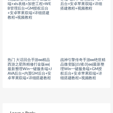
端+xls表格+加密工程+WE
后台+安卓苹果双端+详细
B管理后台+GM授权后台
搭建教程+视频教程
+安卓苹果双端+详细搭建
教程+视频教程
热门 大话回合手游ʚʚ精品
战神引擎传奇手游ʚʚ绝世精
西游之星阵精修打金版ɞɞ|
品微变版[白猪.0]ɞɞ|最新整
最新整理Win一键服务端+J
理Win一键服务端+GM授
AVA后台+内置GM后台+安
权后台+安卓苹果双端+详
卓苹果双端+详细搭建教程
细搭建教程+视频教程
Leave a Reply