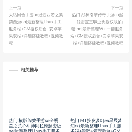
上一篇
下一篇
大话回合手游ʚʚ逍遥西游之紫
热门 战神引擎传奇手游ʚʚ起
禁西游ɞɞ|最新整理Linux手工
源雷霆三职业免授权版[白
服务端+GM授权后台+安卓苹
猪]ɞɞ|最新整理Win一键服务
果双端+详细搭建教程+视频教
端+GM授权后台+安卓苹果双
程
端+详细搭建教程+视频教程
相关推荐
热门 横版闯关手游ʚʚ全明
热门 MT换皮梦幻ʚʚ星辰梦
星之荒帝斗神阿拉德超变版
幻ɞɞ|最新整理Linux手工服
ɞɞ|最新整理Linux手工服务
务端+源码+管理后台+GM