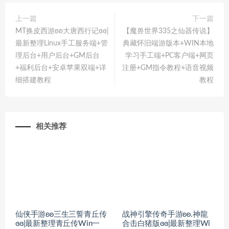
上一篇
下一篇
MT换皮西游ʚʚ大唐西行记ɞɞ|
【魔兽世界335之仙器传说】
最新整理Linux手工服务端+管
典藏怀旧端游版本+WIN本地
理后台+用户后台+GM后台
学习手工端+PC客户端+网页
+福利后台+安卓苹果双端+详
注册+GM指令教程+语音视频
细搭建教程
教程
相关推荐
仙侠手游ʚʚ三生三誓青丘传
战神引擎传奇手游ʚʚ.神龍
ɞɞ|最新整理青丘传Win一
合击白猪版ɞɞ|最新整理Wi