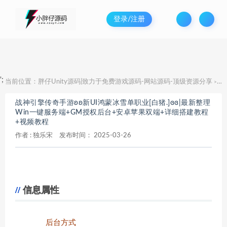
登录/注册
';
当前位置：
胖仔Unity源码|致力于免费游戏源码-网站源码-顶级资源分享
战
>
战神引擎传奇手游ʚʚ新UI鸿蒙冰雪单职业[白猪.]ɞɞ|最新整理
Win一键服务端+GM授权后台+安卓苹果双端+详细搭建教程
+视频教程
作者 :
独乐宋
发布时间：
2025-03-26
信息属性
后台方式