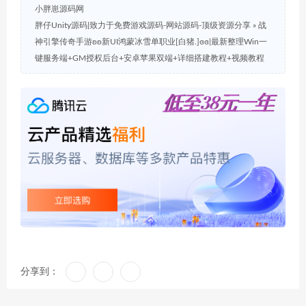
小胖崽源码网
胖仔Unity源码|致力于免费游戏源码-网站源码-顶级资源分享
»
战
神引擎传奇手游ʚʚ新UI鸿蒙冰雪单职业[白猪.]ɞɞ|最新整理Win一
键服务端+GM授权后台+安卓苹果双端+详细搭建教程+视频教程
分享到：