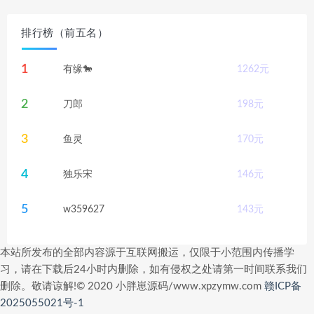
排行榜（前五名）
1
有缘🐎
1262
元
2
刀郎
198
元
3
鱼灵
170
元
4
独乐宋
146
元
5
w359627
143
元
本站所发布的全部内容源于互联网搬运，仅限于小范围内传播学
习，请在下载后24小时内删除，如有侵权之处请第一时间联系我们
删除。敬请谅解!© 2020 小胖崽源码/www.xpzymw.com
赣ICP备
2025055021号-1