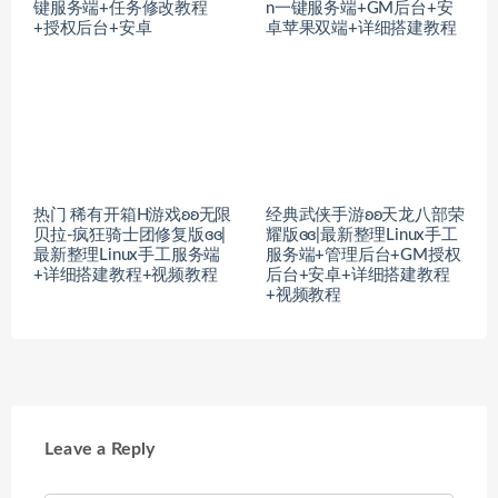
键服务端+任务修改教程
n一键服务端+GM后台+安
+授权后台+安卓
卓苹果双端+详细搭建教程
热门 稀有开箱H游戏ʚʚ无限
经典武侠手游ʚʚ天龙八部荣
贝拉-疯狂骑士团修复版ɞɞ|
耀版ɞɞ|最新整理Linux手工
最新整理Linux手工服务端
服务端+管理后台+GM授权
+详细搭建教程+视频教程
后台+安卓+详细搭建教程
+视频教程
Leave a Reply