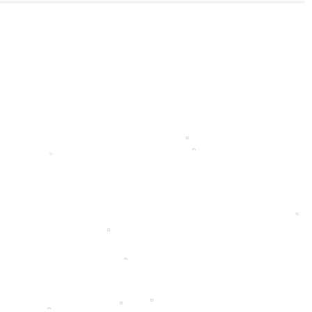
。
。
。
。
。
。
。