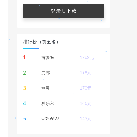
。
登录后下载
。
排行榜（前五名）
。
。
。
1
有缘🐎
1262
元
。
2
刀郎
198
元
。
。
3
鱼灵
170
元
4
独乐宋
146
元
5
w359627
143
元
。
。
。