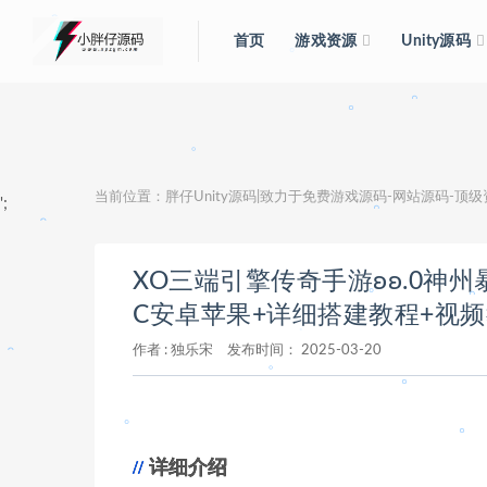
首页
游戏资源
Unity源码
。
。
。
。
当前位置：
胖仔Unity源码|致力于免费游戏源码-网站源码-顶
';
。
XO三端引擎传奇手游ʚʚ.0神州
C安卓苹果+详细搭建教程+视
作者 :
独乐宋
发布时间：
2025-03-20
。
。
。
。
。
详细介绍