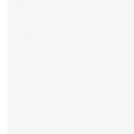
。
。
。