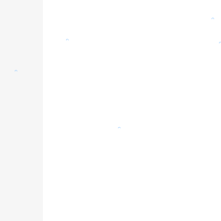
。
。
。