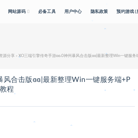
网站源码
必备工具
用户中心
隐私政策
预约游戏 
。
级资源分享
XO三端引擎传奇手游ʚʚ.0神州暴风合击版ɞɞ|最新整理Win一键服
>
。
。
暴风合击版ɞɞ|最新整理Win一键服务端+P
。
频教程
。
。
。
。